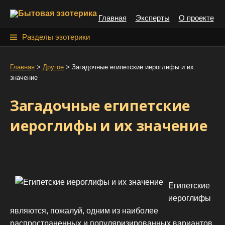
S
Главная
Эксперты
О проекте
k
i
Н
Разделы эзотерики
p
а
t
й
Главная
>
Другое
>
Загадочные египетские иероглифы и их
o
значение
т
c
o
и
Загадочные египетские
n
:
t
иероглифы и их значение
e
n
t
Египетские
иероглифы
являются, пожалуй, одним из наиболее
распространенных и популяризированных вариантов