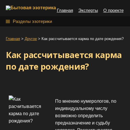
S
Главная
Эксперты
О проекте
k
i
Н
Разделы эзотерики
p
а
t
й
Главная
>
Другое
>
Как рассчитывается карма по дате рождения?
o
т
c
Как рассчитывается карма
o
и
n
по дате рождения?
:
t
e
n
t
По мнению нумерологов, по
индивидуальному числу
возможно определить
предназначение и судьбу