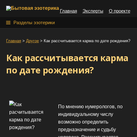
S
Главная
Эксперты
О проекте
k
i
Н
Разделы эзотерики
p
а
t
й
Главная
>
Другое
>
Как рассчитывается карма по дате рождения?
o
т
c
Как рассчитывается карма
o
и
n
по дате рождения?
:
t
e
n
t
По мнению нумерологов, по
индивидуальному числу
возможно определить
предназначение и судьбу