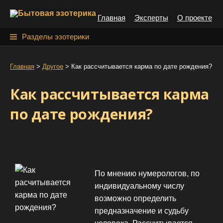
S
Главная
Эксперты
О проекте
k
i
Н
Разделы эзотерики
p
а
t
й
Главная
>
Другое
>
Как рассчитывается карма по дате рождения?
o
т
c
Как рассчитывается карма
o
и
n
по дате рождения?
:
t
e
n
t
По мнению нумерологов, по
индивидуальному числу
возможно определить
предназначение и судьбу