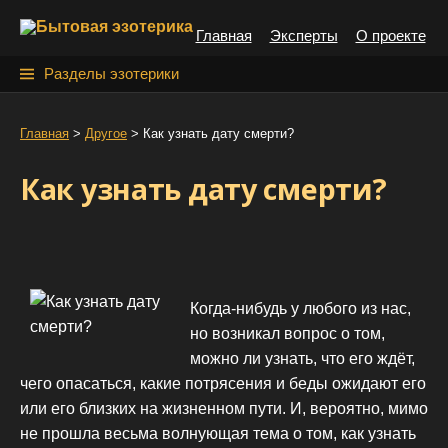
S
Главная
Эксперты
О проекте
k
i
Н
Разделы эзотерики
p
а
t
й
Главная
>
Другое
>
Как узнать дату смерти?
o
т
c
Как узнать дату смерти?
o
и
n
:
t
e
n
Когда-нибудь у любого из нас,
t
но возникал вопрос о том,
можно ли узнать, что его ждёт,
чего опасаться, какие потрясения и беды ожидают его
или его близких на жизненном пути. И, вероятно, мимо
не прошла весьма волнующая тема о том, как узнать