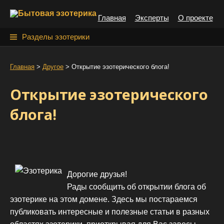
S
Главная
Эксперты
О проекте
k
i
Н
Разделы эзотерики
p
а
t
й
Главная
>
Другое
>
Открытие эзотерического блога!
o
т
c
Открытие эзотерического
o
и
n
блога!
:
t
e
n
t
Дорогие друзья!
Рады сообщить об открытии блога об
эзотерике на этом домене. Здесь мы постараемся
публиковать интересные и полезные статьи в разных