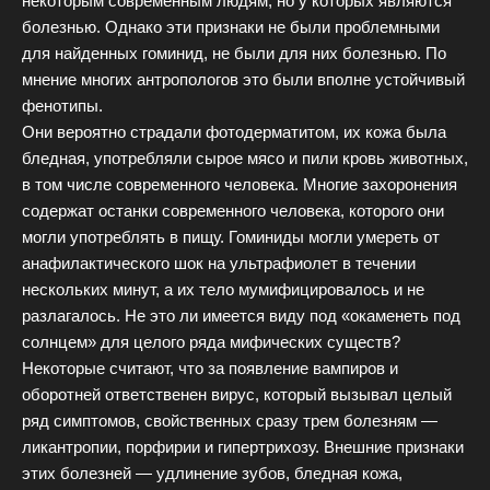
некоторым современным людям, но у которых являются
болезнью. Однако эти признаки не были проблемными
для найденных гоминид, не были для них болезнью. По
мнение многих антропологов это были вполне устойчивый
фенотипы.
Они вероятно страдали фотодерматитом, их кожа была
бледная, употребляли сырое мясо и пили кровь животных,
в том числе современного человека. Многие захоронения
содержат останки современного человека, которого они
могли употреблять в пищу. Гоминиды могли умереть от
анафилактического шок на ультрафиолет в течении
нескольких минут, а их тело мумифицировалось и не
разлагалось. Не это ли имеется виду под «окаменеть под
солнцем» для целого ряда мифических существ?
Некоторые считают, что за появление вампиров и
оборотней ответственен вирус, который вызывал целый
ряд симптомов, свойственных сразу трем болезням —
ликантропии, порфирии и гипертрихозу. Внешние признаки
этих болезней — удлинение зубов, бледная кожа,