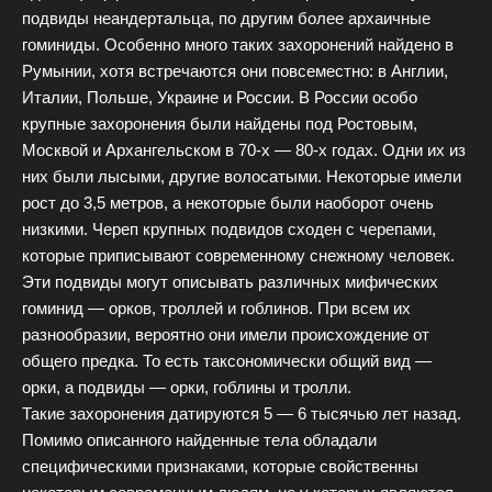
подвиды неандертальца, по другим более архаичные
гоминиды. Особенно много таких захоронений найдено в
Румынии, хотя встречаются они повсеместно: в Англии,
Италии, Польше, Украине и России. В России особо
крупные захоронения были найдены под Ростовым,
Москвой и Архангельском в 70-х — 80-х годах. Одни их из
них были лысыми, другие волосатыми. Некоторые имели
рост до 3,5 метров, а некоторые были наоборот очень
низкими. Череп крупных подвидов сходен с черепами,
которые приписывают современному снежному человек.
Эти подвиды могут описывать различных мифических
гоминид — орков, троллей и гоблинов. При всем их
разнообразии, вероятно они имели происхождение от
общего предка. То есть таксономически общий вид —
орки, а подвиды — орки, гоблины и тролли.
Такие захоронения датируются 5 — 6 тысячью лет назад.
Помимо описанного найденные тела обладали
специфическими признаками, которые свойственны