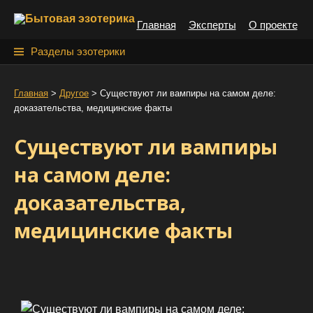
S
Главная
Эксперты
О проекте
k
i
Н
Разделы эзотерики
p
а
t
й
Главная
>
Другое
>
Cуществуют ли вампиры на самом деле:
o
доказательства, медицинские факты
т
c
o
и
Cуществуют ли вампиры
n
:
t
на самом деле:
e
доказательства,
n
t
медицинские факты