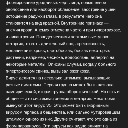
формирование уродливых черт лица, повышенное
оволосение или наоборот облысение, заострение ушей,
истощение радужки глаза, в результате чего она
становится на вид красной. Внутренние признаки —
анемия крови. Анемия отмечена часто и при гипертрихозе,
и ликантропии. Поведенческими чертами выступают
летаргия, то есть длительный сон, агрессивность,
желание пить кровь, светобоязнь, боязнь некоторых
растений, например, чеснока, водобоязнь, аллергия на
некоторые металлы. Описаны случаи, когда у больного
гипертрихозом свинец вызывал ожог кожи.
Вирус делится на несколько штаммов, вызывающих
разные симптомы. Первая группа может быть названа
вампирической, вторая группа оборотнической. Но есть и
общие — это системная анемия и летаргия. Некоторые
именуют этот вирус V5. Это может быть гибридным
вирусом герпеса и бешенства, или сильно мутировавшим
штаммом одного из них. Другие считают, что это одна из
форм паравируса. Эти вирусы как видно влияют на