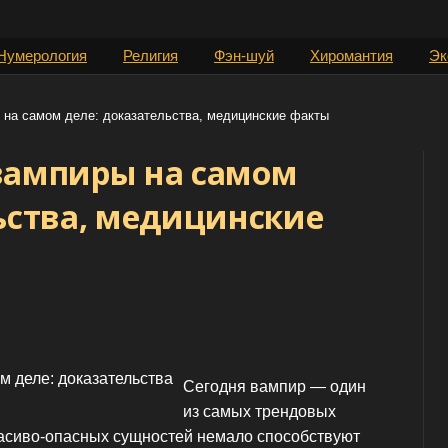
Нумерология
Религия
Фэн-шуй
Хиромантия
Эк
на самом деле: доказательства, медицинские факты
вампиры на самом
ьства, медицинские
Сегодня вампир — один
из самых трендовых
расиво-опасных сущностей немало способствуют