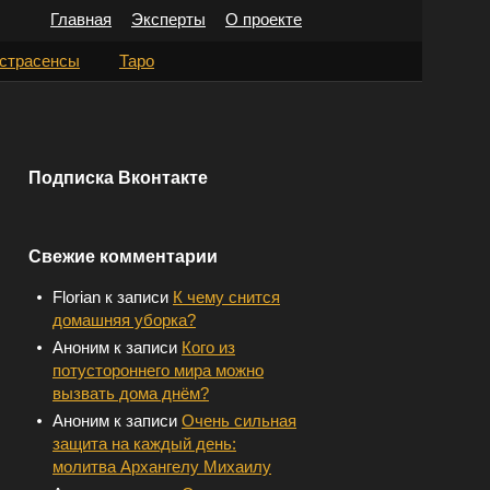
Главная
Эксперты
О проекте
Н
страсенсы
Таро
а
й
т
Подписка Вконтакте
и
:
Свежие комментарии
Florian
к записи
К чему снится
домашняя уборка?
Аноним
к записи
Кого из
потустороннего мира можно
вызвать дома днём?
Аноним
к записи
Очень сильная
защита на каждый день:
молитва Архангелу Михаилу