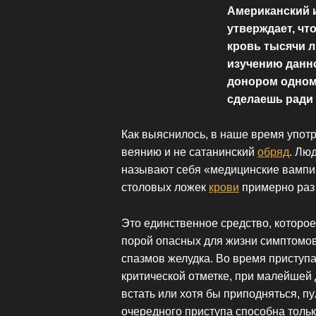
Американский 
утверждает, чт
кровь тысячи л
изучению данно
донором одном
сделаешь ради 
Как выяснилось, в наше время упот
веянию и не сатанинский
обряд
. Лю
называют себя «медицинские вампи
столовых ложек
крови
примерно раз 
Это единственное средство, которое
порой опасных для жизни симптомов:
спазмов желудка. Во время приступ
критической отметке, при малейшей 
встать или хотя бы приподняться, пу
очередного приступа способна толь