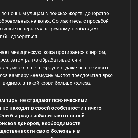
т по ночным улицам в поисках жертв, донорство
обровольных началах. Согласитесь, с просьбой
атишься к первому встречному, необходимо
г бы довериться.
ает медицинскую: кожа протирается спиртом,
рез, затем ранка обрабатывается и
в и укусов в шею. Браунинг даже был немного
зался вампиру «невкусным»: тот предпочитал ярко
 видимо, в такой крови больше железа.
ампиры не страдают психическими
 не находят в своей особенности ничего
Они бы рады избавиться от своей
поисков доноров, необходимости
щественности свою болезнь и в