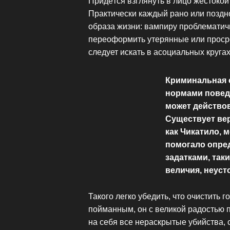
Придётся взглянуть в лицо жестокой
Практически каждый рано или поздно
образа жизни: вампиру проблематич
переоформить утерянные или проср
следует искать в асоциальных кругах
Криминальная с
нормами поведе
может действов
Существует вер
как Чикатило, 
помогало опре
задатками, так
величия, неуст
Такого легко убедить, что очистить г
пойманным, он с великой радостью 
на себя все нераскрытые убийства, 