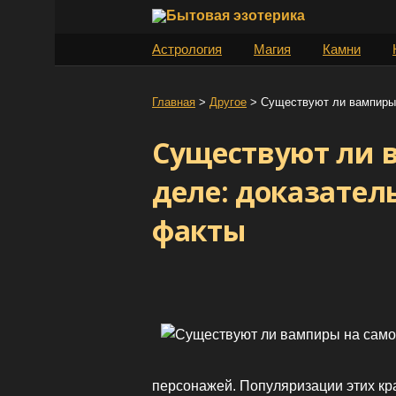
S
k
Астрология
Магия
Камни
i
p
t
Главная
>
Другое
>
Cуществуют ли вампиры 
o
Cуществуют ли 
c
o
деле: доказател
n
t
факты
e
n
t
персонажей. Популяризации этих к