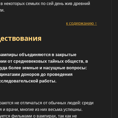
 в некоторых семьях по сей день жив древний
ли.
к содержанию ↑
ществования
ампиры объединяются в закрытые
чии от средневековых тайных обществ, в
куда более земные и насущные вопросы:
рдинатами доноров до проведения
сследовательской работы.
раются не отличаться от обычных людей: среди
я и врачи, многие из них весьма успешны.
суется фильмами о вампирах, так как не