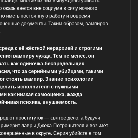
 правде: многие из них вынуждены убивать.
 оказывается вне социума в силу ночного
но иметь постоянную работу и вовремя
оченные документы. Таким образом, вампиров
.
реда с её жёсткой иерархией и строгими
ния вампиру чужда. Тем не менее, он
ать как одиночка-беспредельщик.
сия, что за серийными убийцами, такими
мог стоять вампир. Знание психологии
делить исполнителя с нужными
ими как низкая самооценка, жажда
ойчивая психика, внушаемость.
ород от проституток — святое дело, а будучи
примерит лавры Джека-Потрошителя и возьмёт
совершённые в округе. Серия убийств в том