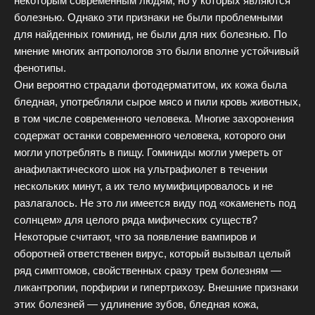
некоторым современным людям, но у которых являются
болезнью. Однако эти признаки не были проблемными
для найденных гоминид, не были для них болезнью. По
мнение многих антропологов это были вполне устойчивый
фенотипы.
Они вероятно страдали фотодерматитом, их кожа была
бледная, употребляли сырое мясо и пили кровь животных,
в том числе современного человека. Многие захоронения
содержат останки современного человека, которого они
могли употреблять в пищу. Гоминиды могли умереть от
анафилактического шок на ультрафиолет в течении
нескольких минут, а их тело мумифицировалось и не
разлагалось. Не это ли имеется виду под «окаменеть под
солнцем» для целого ряда мифических существ?
Некоторые считают, что за появление вампиров и
оборотней ответственен вирус, который вызывал целый
ряд симптомов, свойственных сразу трем болезням —
ликантропии, порфирии и гипертрихозу. Внешние признаки
этих болезней — удлинение зубов, бледная кожа,