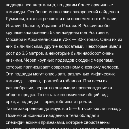
подвиды неандертальца, по другим более архаичные
гоминиды. Особенно много таких захоронений найдено в
Румынии, хотя встречаются они повсеместно: в Англии,
Италии, Польше, Украине и России. В России особо
крупные захоронения были найдены под Ростовым,
Москвой и Архангельском в 70-х — 80-х годах. Одни их из
них были лысыми, другие волосатыми. Некоторые имели
рост до 3,5 метров, а некоторые были наоборот очень
низкими. Череп крупных подвидов сходен с черепами,
которые приписывают современному снежному человек.
Эти подвиды могут описывать различных мифических
гоминид — орков, троллей и гоблинов. При всем их
разнообразии, вероятно они имели происхождение от
общего предка. То есть таксономически общий вид —
орки, а подвиды — орки, гоблины и тролли.
Такие захоронения датируются 5 — 6 тысячью лет назад.
Помимо описанного найденные тела обладали
специфическими признаками, которые свойственны