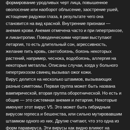
формирование уродливых черт лица, повышенное
оволосение или наоборот облысение, заострение ушей,
истощение радужки глаза, в результате чего она
становится на вид красной. Внутренние признаки —
анемия крови. Анемия отмечена часто и при гипертрихозе,
и ликантропии. Поведенческими чертами выступают
летаргия, то есть длительный сон, агрессивность,
желание пить кровь, светобоязнь, боязнь некоторых
растений, например, чеснока, водобоязнь, аллергия на
некоторые металлы. Описаны случаи, когда у больного
гипертрихозом свинец вызывал ожог кожи.
Вирус делится на несколько штаммов, вызывающих
разные симптомы. Первая группа может быть названа
вампирической, вторая группа оборотнической. Но есть и
общие — это системная анемия и летаргия. Некоторые
именуют этот вирус V5. Это может быть гибридным
вирусом герпеса и бешенства, или сильно мутировавшим
штаммом одного из них. Другие считают, что это одна из
форм паравируса. Эти вирусы как видно влияют на