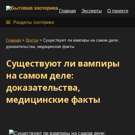
S
Главная
Эксперты
О проекте
k
i
Н
Разделы эзотерики
p
а
t
й
Главная
>
Другое
>
Cуществуют ли вампиры на самом деле:
o
доказательства, медицинские факты
т
c
o
и
Cуществуют ли вампиры
n
:
t
на самом деле:
e
доказательства,
n
t
медицинские факты