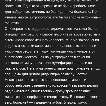
некоторым современным людям, но у которых являются
болезнью. Однако эти признаки не были проблемными
для найденных гоминид, не были для них болезнью. По
мнение многих антропологов это были вполне устойчивый
фенотипы.
Они вероятно страдали фотодерматитом, их кожа была
бледная, употребляли сырое мясо и пили кровь животных,
в том числе современного человека. Многие захоронения
содержат останки современного человека, которого они
могли употреблять в пищу. Гоминиды могли умереть от
анафилактического шок на ультрафиолет в течении
нескольких минут, а их тело мумифицировалось и не
разлагалось. Не это ли имеется виду под «окаменеть под
солнцем» для целого ряда мифических существ?
Некоторые считают, что за появление вампиров и
оборотней ответственен вирус, который вызывал целый
ряд симптомов, свойственных сразу трем болезням —
ликантропии, порфирии и гипертрихозу. Внешние признаки
этих болезней — удлинение зубов, бледная кожа,