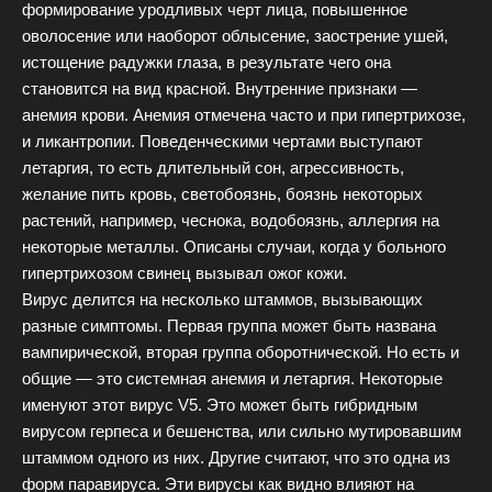
формирование уродливых черт лица, повышенное
оволосение или наоборот облысение, заострение ушей,
истощение радужки глаза, в результате чего она
становится на вид красной. Внутренние признаки —
анемия крови. Анемия отмечена часто и при гипертрихозе,
и ликантропии. Поведенческими чертами выступают
летаргия, то есть длительный сон, агрессивность,
желание пить кровь, светобоязнь, боязнь некоторых
растений, например, чеснока, водобоязнь, аллергия на
некоторые металлы. Описаны случаи, когда у больного
гипертрихозом свинец вызывал ожог кожи.
Вирус делится на несколько штаммов, вызывающих
разные симптомы. Первая группа может быть названа
вампирической, вторая группа оборотнической. Но есть и
общие — это системная анемия и летаргия. Некоторые
именуют этот вирус V5. Это может быть гибридным
вирусом герпеса и бешенства, или сильно мутировавшим
штаммом одного из них. Другие считают, что это одна из
форм паравируса. Эти вирусы как видно влияют на