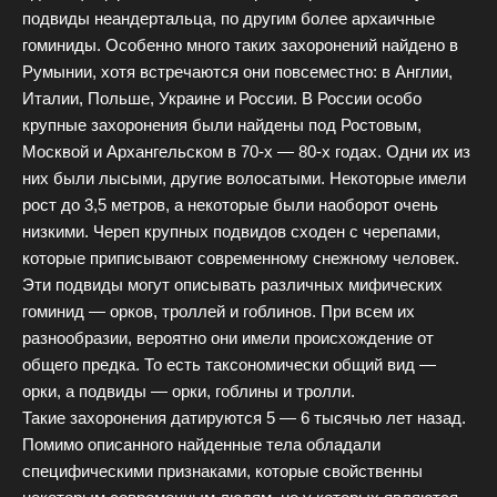
подвиды неандертальца, по другим более архаичные
гоминиды. Особенно много таких захоронений найдено в
Румынии, хотя встречаются они повсеместно: в Англии,
Италии, Польше, Украине и России. В России особо
крупные захоронения были найдены под Ростовым,
Москвой и Архангельском в 70-х — 80-х годах. Одни их из
них были лысыми, другие волосатыми. Некоторые имели
рост до 3,5 метров, а некоторые были наоборот очень
низкими. Череп крупных подвидов сходен с черепами,
которые приписывают современному снежному человек.
Эти подвиды могут описывать различных мифических
гоминид — орков, троллей и гоблинов. При всем их
разнообразии, вероятно они имели происхождение от
общего предка. То есть таксономически общий вид —
орки, а подвиды — орки, гоблины и тролли.
Такие захоронения датируются 5 — 6 тысячью лет назад.
Помимо описанного найденные тела обладали
специфическими признаками, которые свойственны