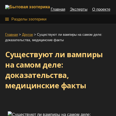
S
Главная
Эксперты
О проекте
k
i
Н
Разделы эзотерики
p
а
t
й
Главная
>
Другое
>
Cуществуют ли вампиры на самом деле:
o
доказательства, медицинские факты
т
c
o
и
Cуществуют ли вампиры
n
:
t
на самом деле:
e
доказательства,
n
t
медицинские факты