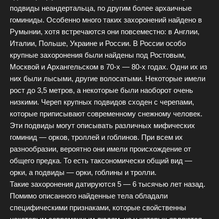
подвиды неандертальца, по другим более архаичные
гоминиды. Особенно много таких захоронений найдено в
Румынии, хотя встречаются они повсеместно: в Англии,
Италии, Польше, Украине и России. В России особо
крупные захоронения были найдены под Ростовым,
Москвой и Архангельском в 70-х — 80-х годах. Одни их из
них были лысыми, другие волосатыми. Некоторые имели
рост до 3,5 метров, а некоторые были наоборот очень
низкими. Череп крупных подвидов сходен с черепами,
которые приписывают современному снежному человек.
Эти подвиды могут описывать различных мифических
гоминид — орков, троллей и гоблинов. При всем их
разнообразии, вероятно они имели происхождение от
общего предка. То есть таксономически общий вид —
орки, а подвиды — орки, гоблины и тролли.
Такие захоронения датируются 5 — 6 тысячью лет назад.
Помимо описанного найденные тела обладали
специфическими признаками, которые свойственны