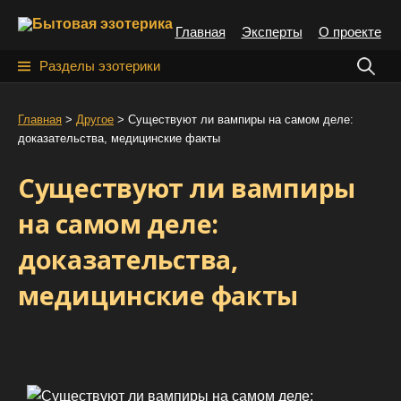
S
Главная
Эксперты
О проекте
k
i
Н
Разделы эзотерики
p
а
t
й
Главная
>
Другое
>
Cуществуют ли вампиры на самом деле:
o
доказательства, медицинские факты
т
c
o
и
Cуществуют ли вампиры
n
:
t
на самом деле:
e
доказательства,
n
t
медицинские факты