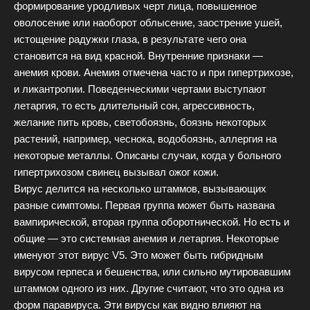
формирование уродливых черт лица, повышенное
оволосение или наоборот облысение, заострение ушей,
истощение радужки глаза, в результате чего она
становится на вид красной. Внутренние признаки —
анемия крови. Анемия отмечена часто и при гипертрихозе,
и ликантропии. Поведенческими чертами выступают
летаргия, то есть длительный сон, агрессивность,
желание пить кровь, светобоязнь, боязнь некоторых
растений, например, чеснока, водобоязнь, аллергия на
некоторые металлы. Описаны случаи, когда у больного
гипертрихозом свинец вызывал ожог кожи.
Вирус делится на несколько штаммов, вызывающих
разные симптомы. Первая группа может быть названа
вампирической, вторая группа оборотнической. Но есть и
общие — это системная анемия и летаргия. Некоторые
именуют этот вирус V5. Это может быть гибридным
вирусом герпеса и бешенства, или сильно мутировавшим
штаммом одного из них. Другие считают, что это одна из
форм паравируса. Эти вирусы как видно влияют на