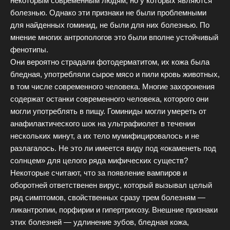
некоторым современным людям, но у которых являются
болезнью. Однако эти признаки не были проблемными
для найденных гоминид, не были для них болезнью. По
мнение многих антропологов это были вполне устойчивый
фенотипы.
Они вероятно страдали фотодерматитом, их кожа была
бледная, употребляли сырое мясо и пили кровь животных,
в том числе современного человека. Многие захоронения
содержат останки современного человека, которого они
могли употреблять в пищу. Гоминиды могли умереть от
анафилактического шок на ультрафиолет в течении
нескольких минут, а их тело мумифицировалось и не
разлагалось. Не это ли имеется виду под «окаменеть под
солнцем» для целого ряда мифических существ?
Некоторые считают, что за появление вампиров и
оборотней ответственен вирус, который вызывал целый
ряд симптомов, свойственных сразу трем болезням —
ликантропии, порфирии и гипертрихозу. Внешние признаки
этих болезней — удлинение зубов, бледная кожа,