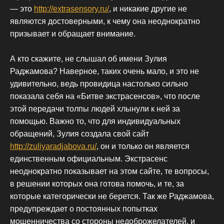
— это
http://extrasensory.ru/
, и никакие другие не
являются достоверными, к чему она неоднократно
призывает и обращает внимание.
А кто скажите, не слышал об имени Зулия
Раджамова? Наверное, таких очень мало, и это не
удивительно, ведь провидица настолько сильно
показала себя на «Битве экстрасенсов», что после
этой передачи толпы людей хлынули к ней за
помощью. Важно то, что для индивидуальных
обращений, Зулия создала свой сайт
http://zuliyaradjabova.ru/
, он и только он является
единственным официальным. Экстрасенс
неоднократно показывает на этом сайте, те вопросы,
в решении которых она готова помочь, и те, за
которые категорически не берется. Так же Раджамова,
предупреждает о постоянных попытках
мошенничества со стороны недоброжелателей, и