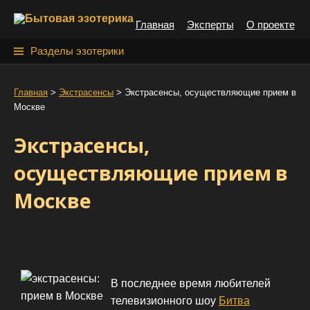
S
Главная
Эксперты
О проекте
k
i
Н
Разделы эзотерики
p
а
t
й
Главная
>
Экстрасенсы
>
Экстрасенсы, осуществляющие прием в
o
Москве
т
c
o
и
Экстрасенсы,
n
:
t
осуществляющие прием в
e
Москве
n
t
В последнее время любителей
телевизионного шоу
Битва