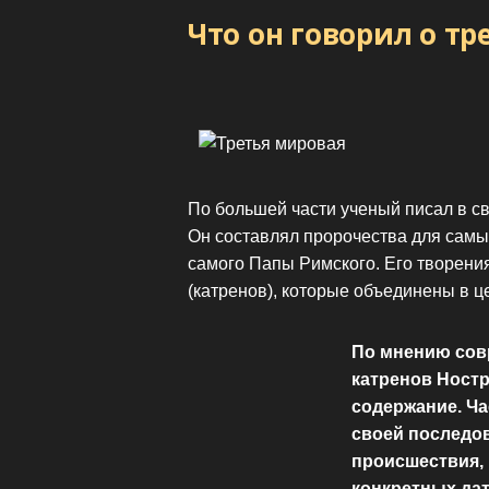
Что он говорил о т
По большей части ученый писал в св
Он составлял пророчества для сам
самого Папы Римского. Его творени
(катренов), которые объединены в ц
По мнению сов
катренов Ност
содержание. Ча
своей последо
происшествия, 
конкретных дат