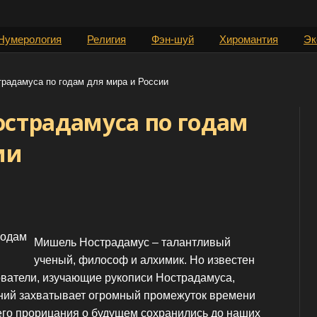
Нумерология
Религия
Фэн-шуй
Хиромантия
Эк
радамуса по годам для мира и России
острадамуса по годам
ии
Мишель Нострадамус – талантливый
ученый, философ и алхимик. Но известен
ователи, изучающие рукописи Нострадамуса,
заний захватывает огромный промежуток времени
е его прорицания о будущем сохранились до наших