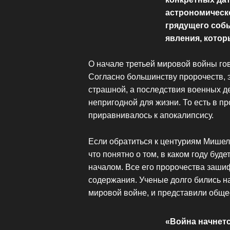
астрономическо
грядущего соб
явления, котор
О начале третьей мировой войны го
Согласно большинству пророчеств, 
страшной, а последствия военных де
непригодной для жизни. То есть в п
приравнивалось к апокалипсису.
Если обратиться к центуриям Мишел
что понятно о том, в каком году буд
началом. Все его пророчества зашиф
содержания. Ученые долго бились н
мировой войне, и представили общес
«Война начнетс