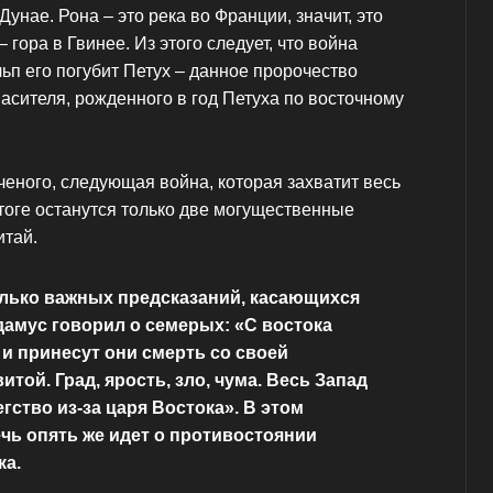
Дунае. Рона – это река во Франции, значит, это
 гора в Гвинее. Из этого следует, что война
льп его погубит Петух – данное пророчество
асителя, рожденного в год Петуха по восточному
еного, следующая война, которая захватит весь
итоге останутся только две могущественные
итай.
олько важных предсказаний, касающихся
амус говорил о семерых: «С востока
 и принесут они смерть со своей
той. Град, ярость, зло, чума. Весь Запад
гство из-за царя Востока». В этом
чь опять же идет о противостоянии
ка.