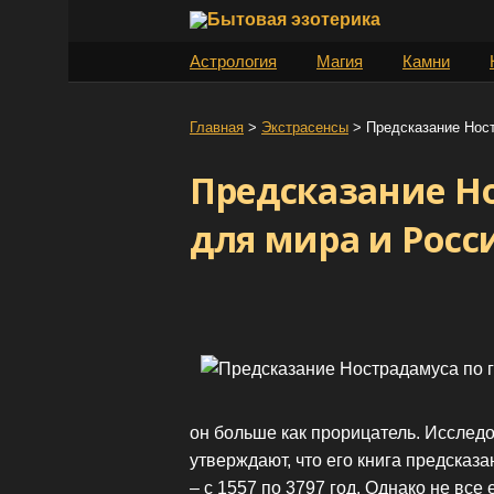
S
k
Астрология
Магия
Камни
i
p
t
Главная
>
Экстрасенсы
>
Предсказание Ност
o
Предсказание Н
c
o
для мира и Росс
n
t
e
n
t
он больше как прорицатель. Исслед
утверждают, что его книга предска
– с 1557 по 3797 год. Однако не вс