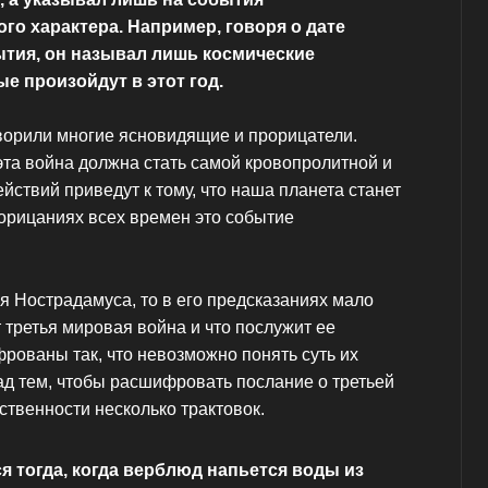
го характера. Например, говоря о дате
ытия, он называл лишь космические
ые произойдут в этот год.
ворили многие ясновидящие и прорицатели.
эта война должна стать самой кровопролитной и
йствий приведут к тому, что наша планета станет
рорицаниях всех времен это событие
я Нострадамуса, то в его предсказаниях мало
ет третья мировая война и что послужит ее
рованы так, что невозможно понять суть их
ад тем, чтобы расшифровать послание о третьей
твенности несколько трактовок.
я тогда, когда верблюд напьется воды из