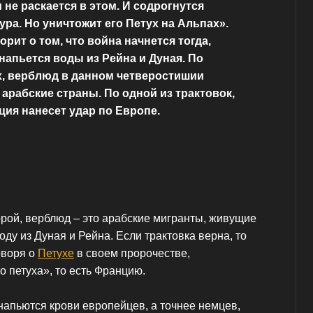
 не раскается в этом. И содрогнутся
ура. Но уничтожит его Петух на Альпах».
орит о том, что война начнется тогда,
напьется воды из Рейна и Дуная. По
, верблюд в данном четверостишии
арабские страны. По одной из трактовок,
ция нанесет удар по Европе.
орой, верблюд – это арабские мигранты, живущие
оду из Дуная и Рейна. Если трактовка верна, то
оворя о
Петухе
в своем пророчестве,
о петуха», то есть Францию.
напьются крови европейцев, а точнее немцев,