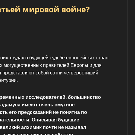
ретьей мировой войне?
оих трудах о будущей судьбе европейских стран.
ых могущественных правителей Европы и для
я представляют собой сотни четверостиший
ентурии.
ременных исследователей, большинство
радамуса имеют очень смутное
сть его предсказаний не понятна по
вательности. Описывая будущие
великий алхимик почти не называл
, а указывал лишь на события