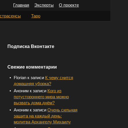
Главная
Эксперты
О проекте
Н
страсенсы
Таро
а
й
т
Подписка Вконтакте
и
:
Свежие комментарии
Florian
к записи
К чему снится
домашняя уборка?
Аноним
к записи
Кого из
потустороннего мира можно
вызвать дома днём?
Аноним
к записи
Очень сильная
защита на каждый день:
молитва Архангелу Михаилу