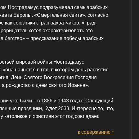
вом Нострадамус подразумевал семь арабских
хвата Европы. «Смертельная свита», согласно
е как союзники стран-захватчиков. «Град,
 прорицатель хотел охарактеризовать это
 в бегство» – предсказание победы арабских
третьей мировой войны Нострадамус
«она начнется в год, в котором день распятия
ргия. День Святого Воскресения Господня
, а рождество с днем святого Иоанна».
тории уже были – в 1886 и 1943 годах. Следующий
ленные праздники, будет 2038. Интересно то, что,
у католиков и христиан этот год совпадает.
к содержанию ↑