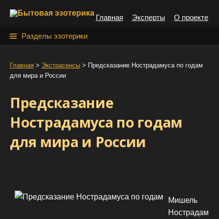
S
Главная
Эксперты
О проекте
k
i
Н
Разделы эзотерики
p
а
t
й
Главная
>
Экстрасенсы
>
Предсказание Нострадамуса по годам
o
для мира и России
т
c
o
и
Предсказание
n
:
t
Нострадамуса по годам
e
для мира и России
n
t
Мишель
Нострадам