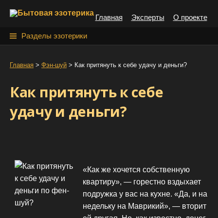
S
Главная
Эксперты
О проекте
k
i
Н
Разделы эзотерики
p
а
t
й
Главная
>
Фэн-шуй
>
Как притянуть к себе удачу и деньги?
o
т
c
Как притянуть к себе
o
и
n
удачу и деньги?
:
t
e
n
t
«Как же хочется собственную
квартиру», — горестно вздыхает
подружка у вас на кухне. «Да, и на
недельку на Маврикий», — вторит