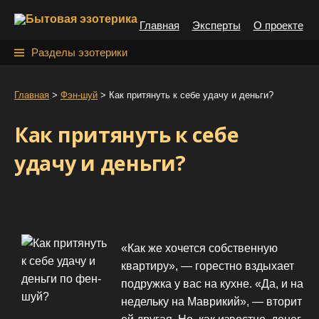
S
Главная
Эксперты
О проекте
k
i
Н
Разделы эзотерики
p
а
t
й
Главная
>
Фэн-шуй
>
Как притянуть к себе удачу и деньги?
o
т
c
Как притянуть к себе
o
и
n
удачу и деньги?
:
t
e
n
t
«Как же хочется собственную
квартиру», — горестно вздыхает
подружка у вас на кухне. «Да, и на
недельку на Маврикий», — вторит