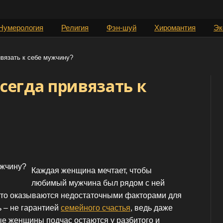
Нумерология
Религия
Фэн-шуй
Хиромантия
Эк
ивязать к себе мужчину?
всегда привязать к
Каждая женщина мечтает, чтобы
любимый мужчина был рядом с ней
асто оказываются недостаточными факторами для
ь – не гарантией
семейного счастья
, ведь даже
е женщины подчас остаются у разбитого и