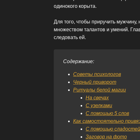
одинокого корыта.
Для того, чтобы приручить мужчину,
множеством талантов и умений. Глав
следовать ей.
Содержание:
Cоветы психологов
Черный приворот
Ритуалы белой магии
На свечах
С узелками
С помощью 5 слов
Как самостоятельно привяз
С помощью сладосте
Заговор на фото