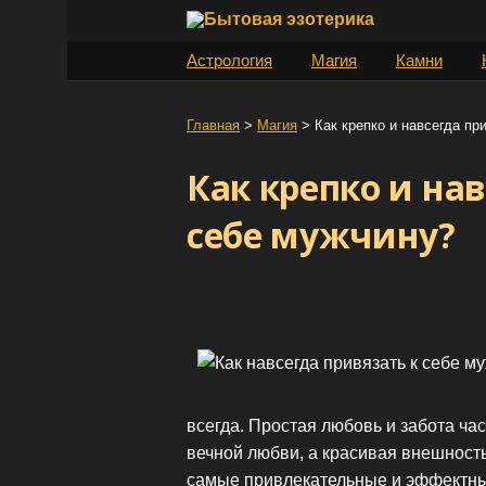
S
k
Астрология
Магия
Камни
i
p
t
Главная
>
Магия
>
Как крепко и навсегда пр
o
Как крепко и на
c
o
себе мужчину?
n
t
e
n
t
всегда. Простая любовь и забота ч
вечной любви, а красивая внешност
самые привлекательные и эффектны