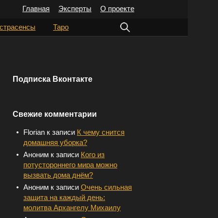
Главная
Эксперты
О проекте
Н
страсенсы
Таро
а
й
т
Подписка Вконтакте
и
:
Свежие комментарии
Florian
к записи
К чему снится
домашняя уборка?
Аноним
к записи
Кого из
потустороннего мира можно
вызвать дома днём?
Аноним
к записи
Очень сильная
защита на каждый день:
молитва Архангелу Михаилу