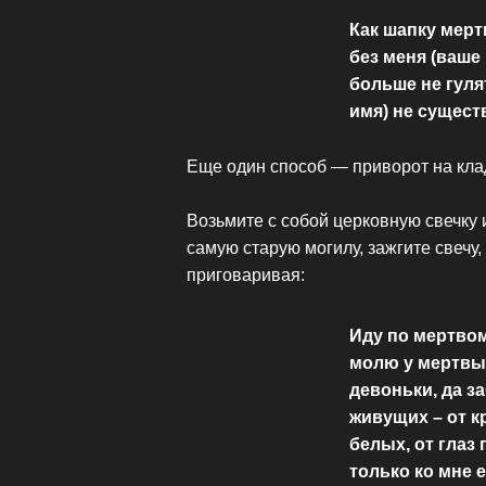
Как шапку мерт
без меня (ваше
больше не гулят
имя) не существ
Еще один способ — приворот на кл
Возьмите с собой церковную свечку
самую старую могилу, зажгите свечу,
приговаривая:
Иду по мертвом
молю у мертвых
девоньки, да з
живущих – от к
белых, от глаз
только ко мне 