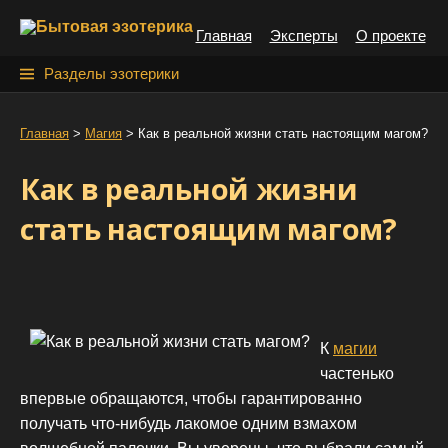
S
Главная
Эксперты
О проекте
k
i
Н
Разделы эзотерики
p
а
t
й
Главная
>
Магия
>
Как в реальной жизни стать настоящим магом?
o
т
c
Как в реальной жизни
o
и
n
стать настоящим магом?
:
t
e
n
t
К
магии
частенько
впервые обращаются, чтобы гарантированно
получать что-нибудь лакомое одним взмахом