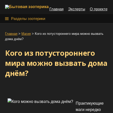
S
Главная
Эксперты
О проекте
k
i
Н
Разделы эзотерики
p
а
t
й
Главная
>
Магия
>
Кого из потустороннего мира можно вызвать
o
дома днём?
т
c
o
и
Кого из потустороннего
n
:
t
мира можно вызвать дома
e
днём?
n
t
Практикующие
маги нередко