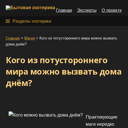
S
Главная
Эксперты
О проекте
k
i
Н
Разделы эзотерики
p
а
t
й
Главная
>
Магия
>
Кого из потустороннего мира можно вызвать
o
дома днём?
т
c
o
и
Кого из потустороннего
n
:
t
мира можно вызвать дома
e
днём?
n
t
Практикующие
маги нередко