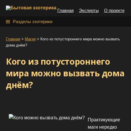
S
Главная
Эксперты
О проекте
k
i
Н
Разделы эзотерики
p
а
t
й
Главная
>
Магия
>
Кого из потустороннего мира можно вызвать
o
дома днём?
т
c
o
и
Кого из потустороннего
n
:
t
мира можно вызвать дома
e
днём?
n
t
Практикующие
маги нередко