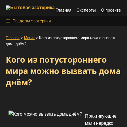
S
Главная
Эксперты
О проекте
k
i
Н
Разделы эзотерики
p
а
t
й
Главная
>
Магия
>
Кого из потустороннего мира можно вызвать
o
дома днём?
т
c
o
и
Кого из потустороннего
n
:
t
мира можно вызвать дома
e
днём?
n
t
Практикующие
маги нередко