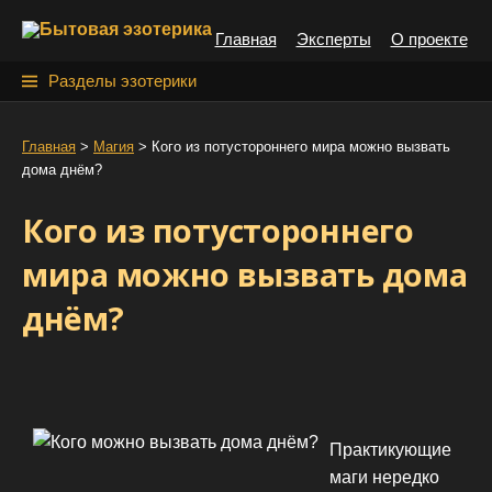
S
Главная
Эксперты
О проекте
k
i
Н
Разделы эзотерики
p
а
t
й
Главная
>
Магия
>
Кого из потустороннего мира можно вызвать
o
дома днём?
т
c
o
и
Кого из потустороннего
n
:
t
мира можно вызвать дома
e
днём?
n
t
Практикующие
маги нередко