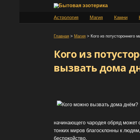
S
k
Астрология
Магия
Камни
i
p
t
Главная
>
Магия
>
Кого из потустороннего 
o
Кого из потусто
c
o
вызвать дома д
n
t
e
n
t
начинающего чародея обряд может о
тонких миров благосклонны к людям,
беспокойство.