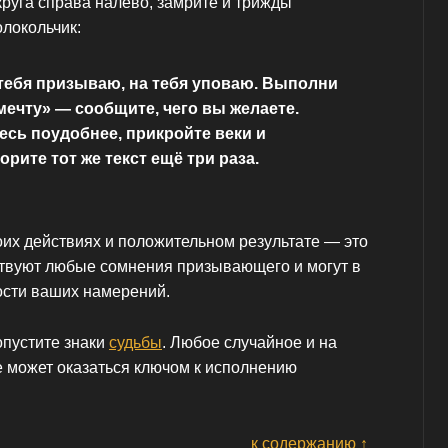
круга справа налево, замрите и трижды
олокольчик:
тебя призываю, на тебя уповаю. Выполни
ечту» — сообщите, чего вы желаете.
есь поудобнее, прикройте веки и
рите тот же текст ещё три раза.
оих действиях и положительном результате — это
ствуют любые сомнения призывающего и могут в
ости ваших намерений.
опустите знаки
судьбы
. Любое случайное и на
 может оказаться ключом к исполнению
к содержанию ↑