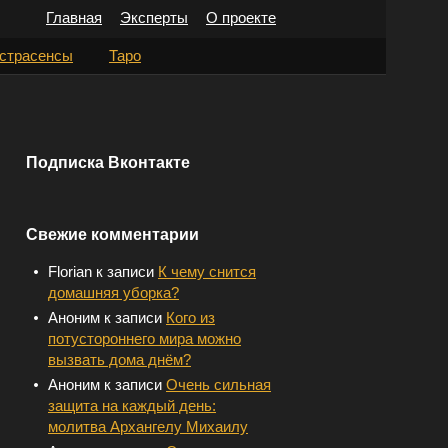
Главная
Эксперты
О проекте
Н
страсенсы
Таро
а
й
т
Подписка Вконтакте
и
:
Свежие комментарии
Florian
к записи
К чему снится
домашняя уборка?
Аноним
к записи
Кого из
потустороннего мира можно
вызвать дома днём?
Аноним
к записи
Очень сильная
защита на каждый день:
молитва Архангелу Михаилу