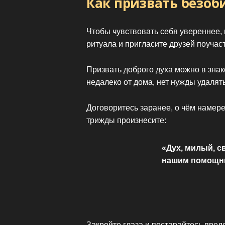
Как призвать безоб
Чтобы чувствовать себя увереннее,
ритуала и пригласите друзей поучас
Призвать доброго духа можно в знак
недалеко от дома, нет нужды удалят
Договоритесь заранее, о чём намер
трижды произнесите:
«Дух, милый, с
нашим помощни
Закройте глаза и постарайтесь предс