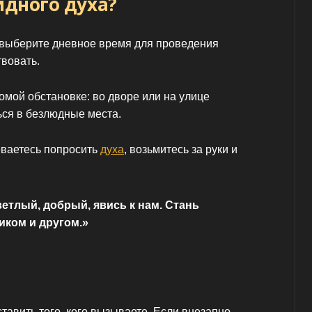
идного духа?
 выберите дневное время для проведения
твовать.
омой обстановке: во дворе или на улице
ься в безлюдные места.
еваетесь попросить
духа
, возьмитесь за руки и
ветлый, добрый, явись к нам. Стань
ком и другом.»
тавить того, кого вызываете. Если внезапно