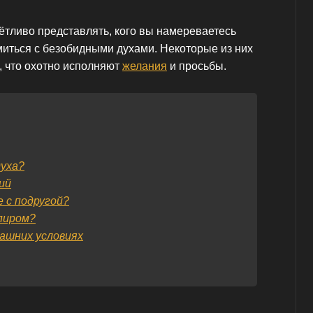
ётливо представлять, кого вы намереваетесь
миться с безобидными духами. Некоторые из них
 что охотно исполняют
желания
и просьбы.
духа?
ий
 с подругой?
пиром?
ашних условиях