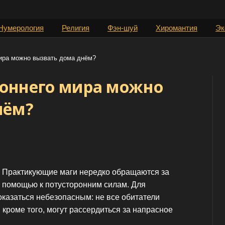
Нумерология
Религия
Фэн-шуй
Хиромантия
Эк
мира можно вызвать дома днём?
роннего мира можно
нём?
Практикующие маги нередко обращаются за
помощью к потусторонним силам. Для
казаться небезопасным: не все обитатели
 кроме того, могут рассердиться за напрасное