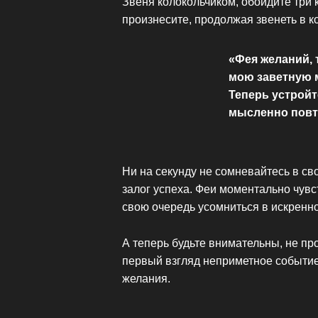
Звеня колокольчиком, обойдите три 
произнесите, продолжая звенеть в к
«Фея желаний, 
мою заветную м
Теперь устройт
мысленно повто
Ни на секунду не сомневайтесь в св
залог успеха. Феи моментально чув
свою очередь усомниться в искренн
А теперь будьте внимательны, не пр
первый взгляд неприметное событие
желания.