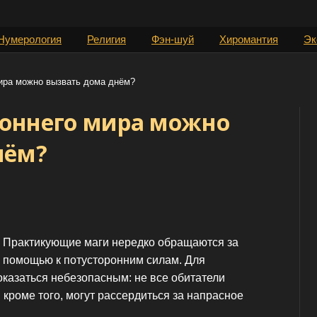
Нумерология
Религия
Фэн-шуй
Хиромантия
Эк
мира можно вызвать дома днём?
роннего мира можно
нём?
Практикующие маги нередко обращаются за
помощью к потусторонним силам. Для
казаться небезопасным: не все обитатели
 кроме того, могут рассердиться за напрасное