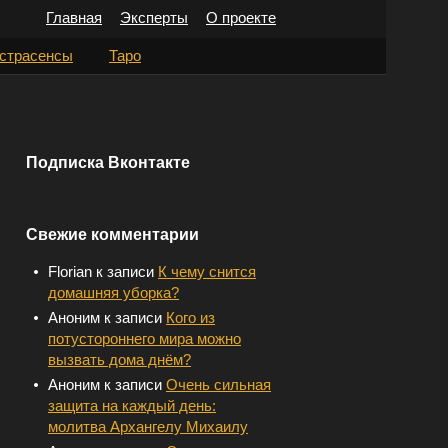
Главная
Эксперты
О проекте
Н
страсенсы
Таро
а
й
т
Подписка Вконтакте
и
:
Свежие комментарии
Florian
к записи
К чему снится
домашняя уборка?
Аноним
к записи
Кого из
потустороннего мира можно
вызвать дома днём?
Аноним
к записи
Очень сильная
защита на каждый день:
молитва Архангелу Михаилу