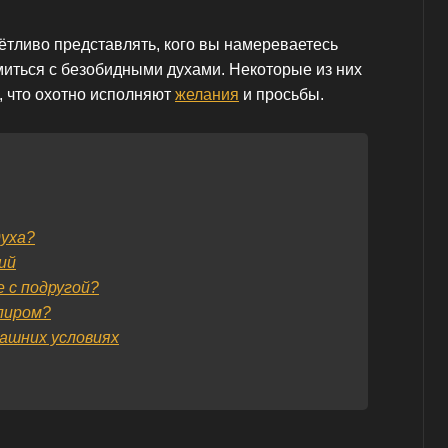
ётливо представлять, кого вы намереваетесь
миться с безобидными духами. Некоторые из них
 что охотно исполняют
желания
и просьбы.
духа?
ий
 с подругой?
пиром?
ашних условиях