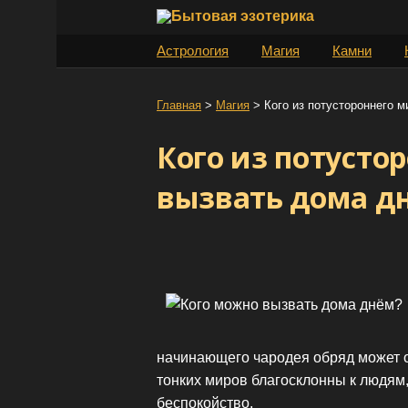
S
k
Астрология
Магия
Камни
i
p
t
Главная
>
Магия
>
Кого из потустороннего 
o
Кого из потусто
c
o
вызвать дома д
n
t
e
n
t
начинающего чародея обряд может о
тонких миров благосклонны к людям,
беспокойство.