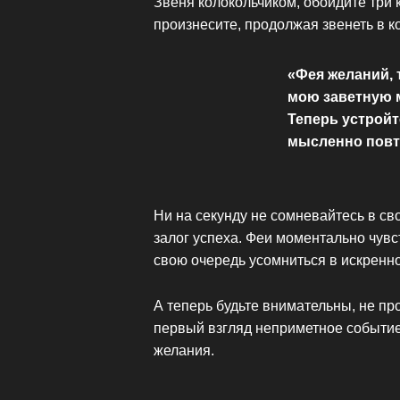
Звеня колокольчиком, обойдите три 
произнесите, продолжая звенеть в к
«Фея желаний, 
мою заветную м
Теперь устройт
мысленно повто
Ни на секунду не сомневайтесь в св
залог успеха. Феи моментально чув
свою очередь усомниться в искренн
А теперь будьте внимательны, не пр
первый взгляд неприметное событие
желания.