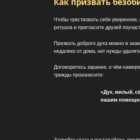
Как призвать безоб
Чтобы чувствовать себя увереннее,
ритуала и пригласите друзей поучас
Призвать доброго духа можно в знак
недалеко от дома, нет нужды удалят
Договоритесь заранее, о чём намер
трижды произнесите:
«Дух, милый, с
нашим помощни
Закройте глаза и постарайтесь предс