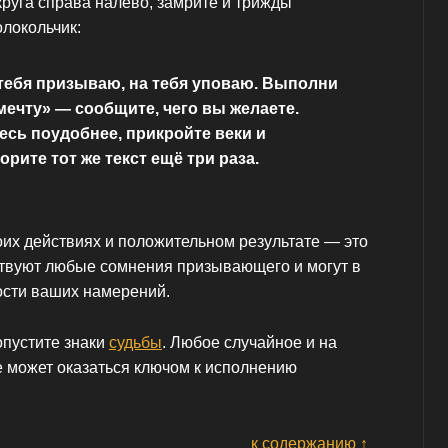
круга справа налево, замрите и трижды
олокольчик:
тебя призываю, на тебя уповаю. Выполни
ечту» — сообщите, чего вы желаете.
есь поудобнее, прикройте веки и
рите тот же текст ещё три раза.
оих действиях и положительном результате — это
ствуют любые сомнения призывающего и могут в
ости ваших намерений.
опустите знаки
судьбы
. Любое случайное и на
 может оказаться ключом к исполнению
к содержанию ↑