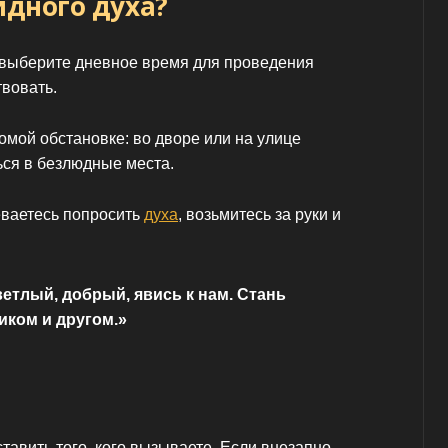
идного духа?
 выберите дневное время для проведения
твовать.
омой обстановке: во дворе или на улице
ься в безлюдные места.
еваетесь попросить
духа
, возьмитесь за руки и
ветлый, добрый, явись к нам. Стань
ком и другом.»
тавить того, кого вызываете. Если внезапно