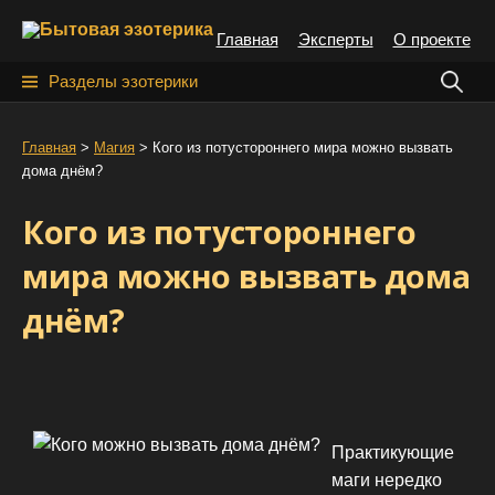
S
Главная
Эксперты
О проекте
k
i
Н
Разделы эзотерики
p
а
t
й
Главная
>
Магия
>
Кого из потустороннего мира можно вызвать
o
дома днём?
т
c
o
и
Кого из потустороннего
n
:
t
мира можно вызвать дома
e
днём?
n
t
Практикующие
маги нередко