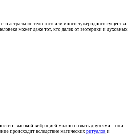
 его астральное тело того или иного чужеродного существа.
еловека может даже тот, кто далек от эзотерики и духовных
ности с высокой вибрацией можно назвать друзьями – они
еление происходит вследствие магических
ритуалов
и