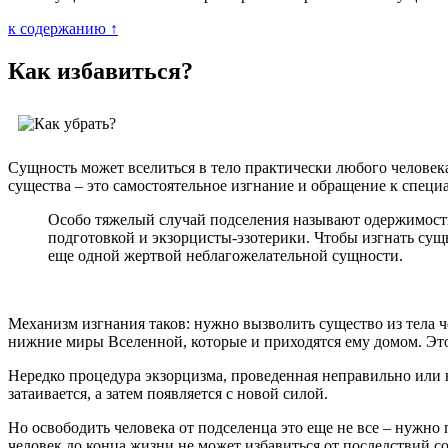
к содержанию ↑
Как избавиться?
Сущность может вселиться в тело практически любого человека
существа – это самостоятельное изгнание и обращение к специ
Особо тяжелый случай подселения называют одержимость
подготовкой и экзорцисты-эзотерики. Чтобы изгнать сущн
еще одной жертвой неблагожелательной сущности.
Механизм изгнания таков: нужно вызволить существо из тела ч
нижние миры Вселенной, которые и приходятся ему домом. Это 
Нередко процедура экзорцизма, проведенная неправильно или н
затаивается, а затем появляется с новой силой.
Но освободить человека от подселенца это еще не все – нужно
человек до конца жизни не может избавиться от последствий со