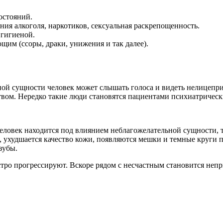
остояний.
ия алкоголя, наркотиков, сексуальная раскрепощенность.
 гигиеной.
им (ссоры, драки, унижения и так далее).
ной сущности человек может слышать голоса и видеть нелицеп
вом. Нередко такие люди становятся пациентами психиатрическ
еловек находится под влиянием неблагожелательной сущности, 
, ухудшается качество кожи, появляются мешки и темные круги п
зубы.
тро прогрессируют. Вскоре рядом с несчастным становится непр