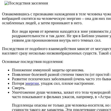
Ознакомившись с признаками нахождения в теле человека чужер
вибрацией охотятся на человеческую энергию – она для них пи
ослабленных людей, а затем проникают в него.
Все люди время от времени находятся в зоне уязвимости 
раздражительности и так далее. Не зря в Библии уныние
уязвим для проникновения внутрь него темных сил.
Последствия от подобного взаимодействия зависят от могуществ
населяют сразу несколько низковибрационных существ. Такой 
Основные последствия подселения:
Понижение иммунной защиты организма.
Появление болезней разной степени тяжести (от простой 
Развитие психических заболеваний (очень часто это быва
Потеря
энергии
, упадок сил, плохое настроение.
Смерть.
Уничтожение души человека, захват его тела чужеродной 
часто показывают в фильмах ужасов, например, в «Астрал
Подселенцы опасны не только для человека-носителя, но 
сущности такого же характера. Эти прилетевшие сущност