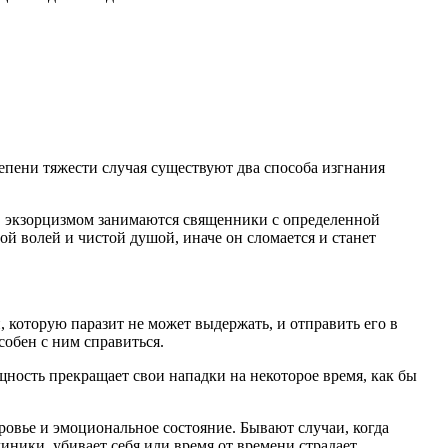
тепени тяжести случая существуют два способа изгнания
, экзорцизмом занимаются священники с определенной
ой волей и чистой душой, иначе он сломается и станет
, которую паразит не может выдержать, и отправить его в
собен с ним справиться.
ность прекращает свои нападки на некоторое время, как бы
оровье и эмоциональное состояние. Бывают случаи, когда
иники, убивает себя или время от времени страдает