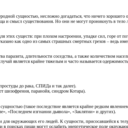
одной сущностью, несложно догадаться, что ничего хорошего от
ща и смысл существования. Но они не могут проникнуть в тело 
для этих существ: при плохом настроении, упадке сил, горе от 
 указано как одно из самых страшных смертных грехов – ведь им
а паразита, длительности соседства, а также количеством насел
случай является крайне тяжелым и часто называется одержимост
простуды до рака, СПИДа и так далее).
ет шизофрения, паранойя, синдром Котара).
сущностью (такое последствие является крайне редким явлением
е», «Последнем изгнании дьявола», «Заклятии» и других).
и для окружающих его людей. К сущности, присосавшейся к телу 
и в поисках пищи могут ослабить энергетическое поле окружаю