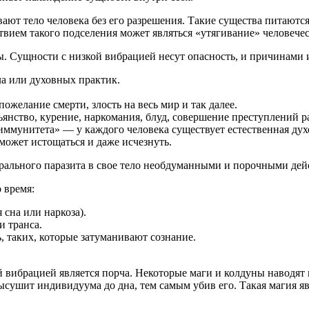
ают тело человека без его разрешения. Такие существа питаются
твием такого подселения может являться «утягивание» человечес
ы. Сущности с низкой вибрацией несут опасность, и причинами 
ла или духовных практик.
ожелание смерти, злость на весь мир и так далее.
нство, курение, наркомания, блуд, совершение преступлений ра
ммунитета» — у каждого человека существует естественная дух
может истощаться и даже исчезнуть.
рального паразита в свое тело необдуманными и порочными дей
 время:
 сна или наркоза).
и транса.
, таких, которые затуманивают сознание.
 вибрацией является порча. Некоторые маги и колдуны наводят 
ысушит индивидуума до дна, тем самым убив его. Такая магия яв