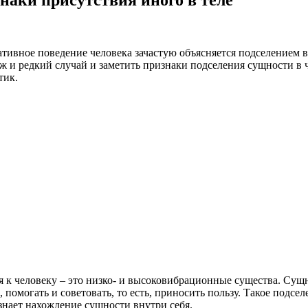
ативное поведение человека зачастую объясняется подселением в
уж и редкий случай и заметить признаки подселения сущности в ч
тик.
я к человеку – это низко- и высоковибрационные существа. Сущ
, помогать и советовать, то есть, приносить пользу. Такое подс
знает нахождение сущности внутри себя.