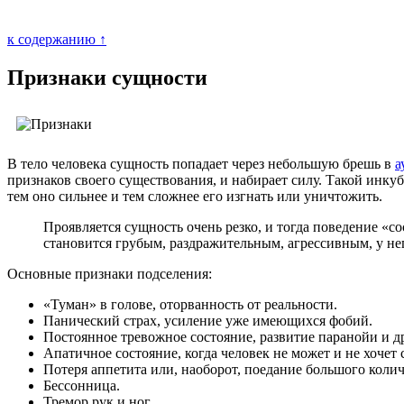
к содержанию ↑
Признаки сущности
В тело человека сущность попадает через небольшую брешь в
а
признаков своего существования, и набирает силу. Такой инкуб
тем оно сильнее и тем сложнее его изгнать или уничтожить.
Проявляется сущность очень резко, и тогда поведение «
становится грубым, раздражительным, агрессивным, у н
Основные признаки подселения:
«Туман» в голове, оторванность от реальности.
Панический страх, усиление уже имеющихся фобий.
Постоянное тревожное состояние, развитие паранойи и д
Апатичное состояние, когда человек не может и не хочет
Потеря аппетита или, наоборот, поедание большого коли
Бессонница.
Тремор рук и ног.