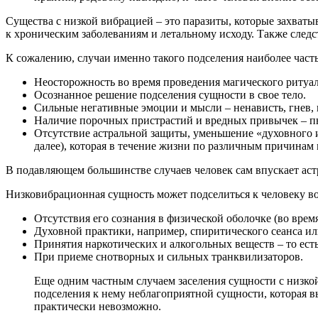
Существа с низкой вибрацией – это паразиты, которые захватыв
к хроническим заболеваниям и летальному исходу. Также следс
К сожалению, случаи именно такого подселения наиболее част
Неосторожность во время проведения магического ритуа
Осознанное решение подселения сущности в свое тело.
Сильные негативные эмоции и мысли – ненависть, гнев, п
Наличие порочных пристрастий и вредных привычек – пья
Отсутствие астральной защиты, уменьшение «духовного и
далее), которая в течение жизни по различным причинам 
В подавляющем большинстве случаев человек сам впускает аст
Низковибрационная сущность может подселиться к человеку во
Отсутствия его сознания в физической оболочке (во время
Духовной практики, например, спиритического сеанса ил
Принятия наркотических и алкогольных веществ – то есть
При приеме снотворных и сильных транквилизаторов.
Еще одним частным случаем заселения сущности с низкой
подселения к нему неблагоприятной сущности, которая в
практически невозможно.