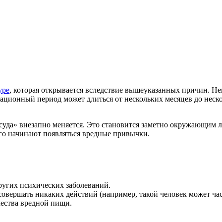
уре
, которая открывается вследствие вышеуказанных причин. Не
ационный период может длиться от нескольких месяцев до нескол
сосуда» внезапно меняется. Это становится заметно окружающим
его начинают появляться вредные привычки.
ругих психических заболеваний.
 совершать никаких действий (например, такой человек может час
чества вредной пищи.