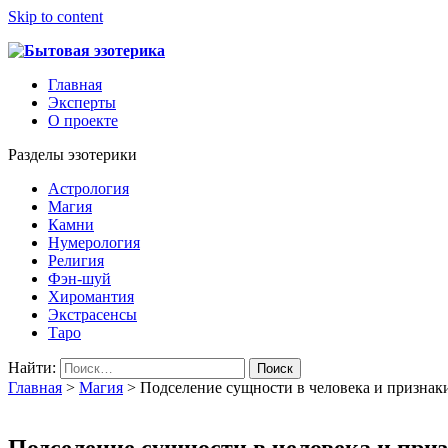
Skip to content
Главная
Эксперты
О проекте
Разделы эзотерики
Астрология
Магия
Камни
Нумерология
Религия
Фэн-шуй
Хиромантия
Экстрасенсы
Таро
Найти:
Главная
>
Магия
>
Подселение сущности в человека и признаки
Подселение сущности в человека и приз