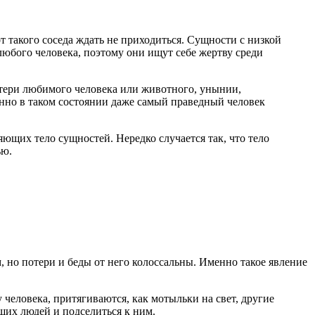
 такого соседа ждать не приходиться. Сущности с низкой
любого человека, поэтому они ищут себе жертву среди
потери любимого человека или животного, унынии,
енно в таком состоянии даже самый праведный человек
яющих тело сущностей. Нередко случается так, что тело
ью.
, но потери и беды от него колоссальны. Именно такое явление
человека, притягиваются, как мотыльки на свет, другие
щих людей и подселиться к ним.