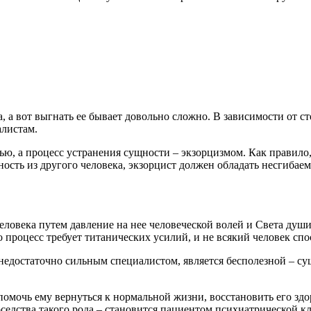
, а вот выгнать ее бывает довольно сложно. В зависимости от с
алистам.
ю, а процесс устранения сущности – экзорцизмом. Как правило
ость из другого человека, экзорцист должен обладать несгибаем
еловека путем давление на нее человеческой волей и Света души
процесс требует титанических усилий, и не всякий человек спо
едостаточно сильным специалистом, является бесполезной – сущ
 помочь ему вернуться к нормальной жизни, восстановить его зд
седства такого рода – становится пациентом психиатрической кл