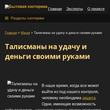
S
Главная
Эксперты
О проекте
k
i
Н
Разделы эзотерики
p
а
t
й
Главная
>
Магия
>
Талисманы на удачу и деньги своими руками
o
т
c
Талисманы на удачу и
o
и
n
деньги своими руками
:
t
e
n
t
В наше время, когда все может
выйти из под нашего контроля,
человеку необходима
защита
.
Одни, имеющие возможность