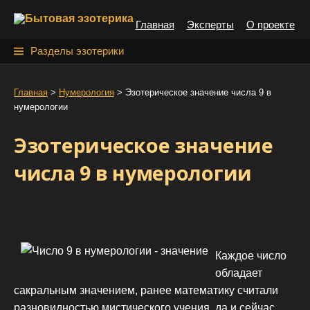
S
Главная
Эксперты
О проекте
k
i
Н
Разделы эзотерики
p
а
t
й
Главная
>
Нумерология
>
Эзотерическое значение числа 9 в
o
нумерологии
т
c
o
и
Эзотерическое значение
n
:
t
числа 9 в нумерологии
e
n
t
Каждое число
обладает
сакральным значением, ранее математику считали
разновидностью мистического учения, да и сейчас