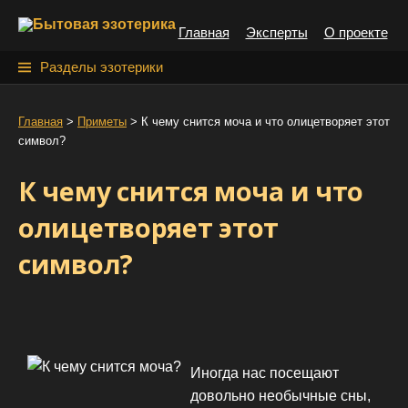
S
Главная
Эксперты
О проекте
k
i
Н
Разделы эзотерики
p
а
t
й
Главная
>
Приметы
>
К чему снится моча и что олицетворяет этот
o
символ?
т
c
o
и
К чему снится моча и что
n
:
t
олицетворяет этот
e
символ?
n
t
Иногда нас посещают
довольно необычные сны,