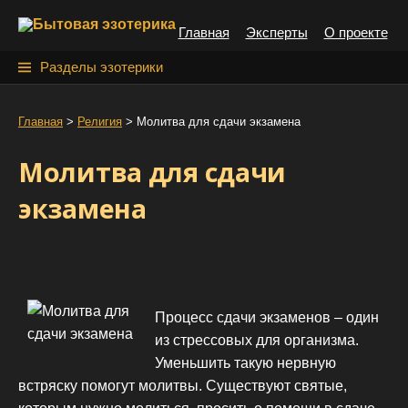
S
Главная
Эксперты
О проекте
k
i
Н
Разделы эзотерики
p
а
t
й
Главная
>
Религия
>
Молитва для сдачи экзамена
o
т
c
Молитва для сдачи
o
и
n
экзамена
:
t
e
n
t
Процесс сдачи экзаменов – один
из стрессовых для организма.
Уменьшить такую нервную
встряску помогут молитвы. Существуют святые,