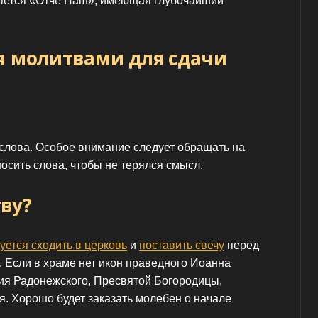
ляется «Отче Наш», имеющая глубочайший
я молитвами для сдачи
слова. Особое внимание следует обращать на
носить слова, чтобы не терялся смысл.
ву?
уется сходить в церковь
и
поставить свечу
перед
. Если в храме нет икон праведного Иоанна
ия Радонежского, Пресвятой Богородицы,
я. Хорошо будет заказать молебен о начале