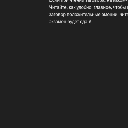
Если при чтении заговора, на каком-
Читайте, как удобно, главное, чтоб
заговор положительные эмоции, читай
экзамен будет сдан!