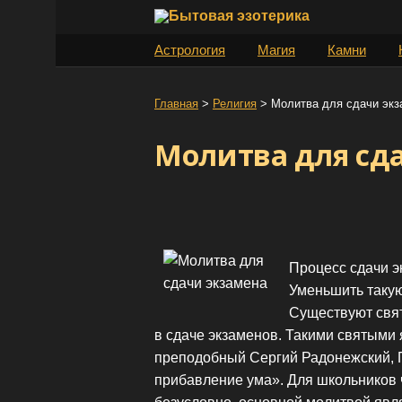
S
k
Астрология
Магия
Камни
i
p
t
Главная
>
Религия
>
Молитва для сдачи экз
o
Молитва для сд
c
o
n
t
e
n
Процесс сдачи э
t
Уменьшить такую
Существуют свят
в сдаче экзаменов. Такими святыми
преподобный Сергий Радонежский, 
прибавление ума». Для школьников 