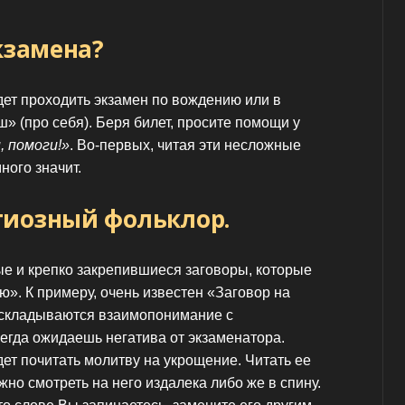
кзамена?
дет проходить экзамен по вождению или в
ш» (про себя). Беря билет, просите помощи у
, помоги!»
. Во-первых, читая эти несложные
ного значит.
гиозный фольклор.
ые и крепко закрепившиеся заговоры, которые
ю». К примеру, очень известен «Заговор на
е складываются взаимопонимание с
сегда ожидаешь негатива от экзаменатора.
дет почитать молитву на укрощение. Читать ее
жно смотреть на него издалека либо же в спину.