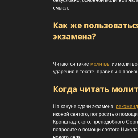
безусловно, основной молитвой яв
смысл.
Как же пользоватьс
экзамена?
Читаются такие
молитвы
из молитво
ударения в тексте, правильно произ
Когда читать молит
На кануне сдачи экзамена,
рекоменд
иконой святого, попросить о помощи
Кронштадтского, преподобного Серг
попросите о помощи святого Никола
нового дела.