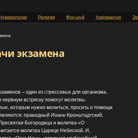
Нумерология
Религия
Фэн-шуй
Хиромантия
Эк
амена
ачи экзамена
кзаменов – один из стрессовых для организма.
 нервную встряску помогут молитвы.
ые, которым нужно молиться, просить о помощи
 являются: праведный Иоанн Кронштадтский,
Пресвятая Богородица и молитва «О
читается молитва Царице Небесной. И,