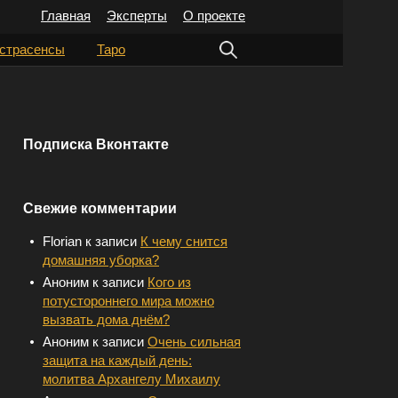
Главная
Эксперты
О проекте
Н
страсенсы
Таро
а
й
т
Подписка Вконтакте
и
:
Свежие комментарии
Florian
к записи
К чему снится
домашняя уборка?
Аноним
к записи
Кого из
потустороннего мира можно
вызвать дома днём?
Аноним
к записи
Очень сильная
защита на каждый день:
молитва Архангелу Михаилу