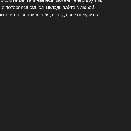
то слове Вы запинаетесь, замените его другим.
ы не потерялся смысл. Вкладывайте в любой
те его с верой в себя, и тогда все получится,