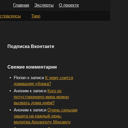
Главная
Эксперты
О проекте
Н
страсенсы
Таро
а
й
т
Подписка Вконтакте
и
:
Свежие комментарии
Florian
к записи
К чему снится
домашняя уборка?
Аноним
к записи
Кого из
потустороннего мира можно
вызвать дома днём?
Аноним
к записи
Очень сильная
защита на каждый день:
молитва Архангелу Михаилу