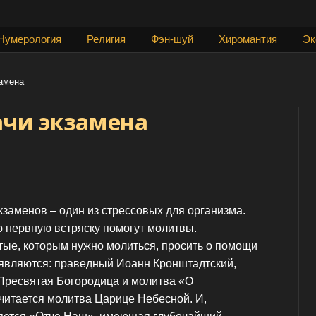
Нумерология
Религия
Фэн-шуй
Хиромантия
Эк
амена
ачи экзамена
кзаменов – один из стрессовых для организма.
 нервную встряску помогут молитвы.
ые, которым нужно молиться, просить о помощи
 являются: праведный Иоанн Кронштадтский,
Пресвятая Богородица и молитва «О
читается молитва Царице Небесной. И,