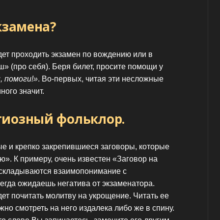
кзамена?
дет проходить экзамен по вождению или в
ш» (про себя). Беря билет, просите помощи у
, помоги!»
. Во-первых, читая эти несложные
ного значит.
гиозный фольклор.
ые и крепко закрепившиеся заговоры, которые
ю». К примеру, очень известен «Заговор на
е складываются взаимопонимание с
сегда ожидаешь негатива от экзаменатора.
дет почитать молитву на укрощение. Читать ее
жно смотреть на него издалека либо же в спину.