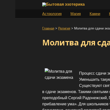
S
k
Астрология
Магия
Камни
i
p
t
Главная
>
Религия
>
Молитва для сдачи экз
o
Молитва для сд
c
o
n
t
e
n
Процесс сдачи э
t
Уменьшить такую
Существуют свят
в сдаче экзаменов. Такими святыми
преподобный Сергий Радонежский, 
прибавление ума». Для школьников 