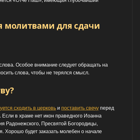
ляется «Отче Наш», имеющая глубочайший
я молитвами для сдачи
слова. Особое внимание следует обращать на
носить слова, чтобы не терялся смысл.
ву?
уется сходить в церковь
и
поставить свечу
перед
. Если в храме нет икон праведного Иоанна
ия Радонежского, Пресвятой Богородицы,
я. Хорошо будет заказать молебен о начале