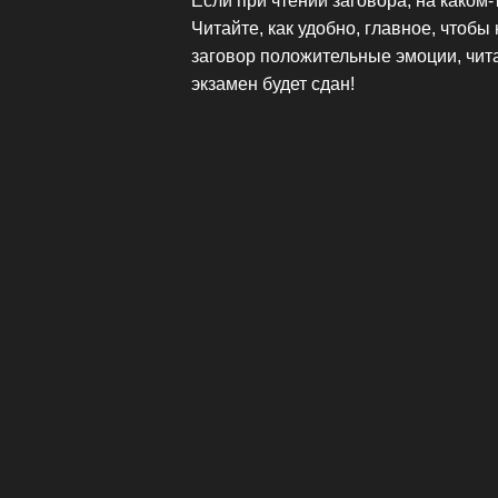
Если при чтении заговора, на каком-
Читайте, как удобно, главное, чтоб
заговор положительные эмоции, читай
экзамен будет сдан!