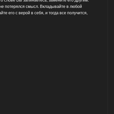
то слове Вы запинаетесь, замените его другим.
ы не потерялся смысл. Вкладывайте в любой
те его с верой в себя, и тогда все получится,