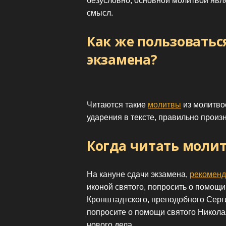
безусловно, основной молитвой яв
смысл.
Как же пользоватьс
экзамена?
Читаются такие
молитвы
из молитво
ударения в тексте, правильно произ
Когда читать молит
На кануне сдачи экзамена,
рекоменд
иконой святого, попросить о помощи
Кронштадтского, преподобного Серг
попросите о помощи святого Никола
нового дела.