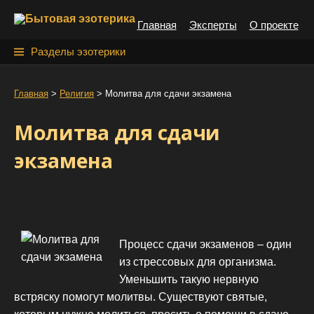
S
Главная
Эксперты
О проекте
k
i
Н
Разделы эзотерики
p
а
t
й
Главная
>
Религия
>
Молитва для сдачи экзамена
o
т
c
Молитва для сдачи
o
и
n
экзамена
:
t
e
n
t
Процесс сдачи экзаменов – один
из стрессовых для организма.
Уменьшить такую нервную
встряску помогут молитвы. Существуют святые,