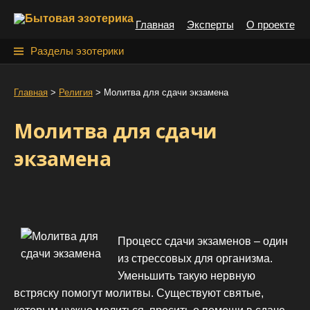
S
Главная
Эксперты
О проекте
k
i
Н
Разделы эзотерики
p
а
t
й
Главная
>
Религия
>
Молитва для сдачи экзамена
o
т
c
Молитва для сдачи
o
и
n
экзамена
:
t
e
n
t
Процесс сдачи экзаменов – один
из стрессовых для организма.
Уменьшить такую нервную
встряску помогут молитвы. Существуют святые,