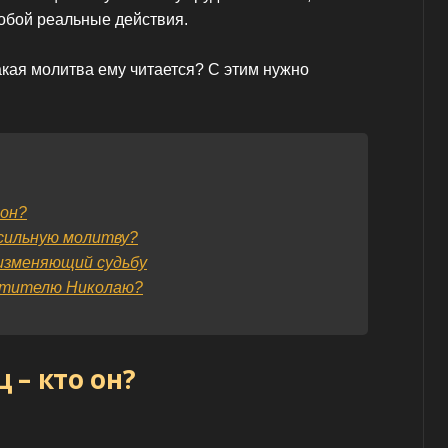
обой реальные действия.
кая молитва ему читается? С этим нужно
 он?
 сильную молитву?
изменяющий судьбу
ятителю Николаю?
 – кто он?