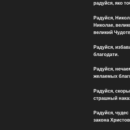
радуйся, яко т
Радуйся, Никол
Николае, велик
великий Чудот
Радуйся, избав
благодати.
Радуйся, нечае
желаемых благ
Радуйся, скоры
страшный нака
Радуйся, чудес
закона Христов