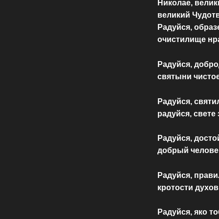
Николае, велик
великий Чудот
Радуйся, образ
очистилище нр
Радуйся, добро
святыни чистое
Радуйся, свят
радуйся, свете
Радуйся, досто
добрый челове
Радуйся, прави
кротости духо
Радуйся, яко т