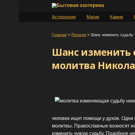
S
k
Астрология
Магия
Камни
i
p
t
Главная
>
Религия
>
Шанс изменить судьбу
o
Шанс изменить 
c
o
молитва Никола
n
t
e
n
t
человек ищет помощи у духов. Одни 
молитвы. Православные возносят их
изменить чужую судьбу. Подобное н