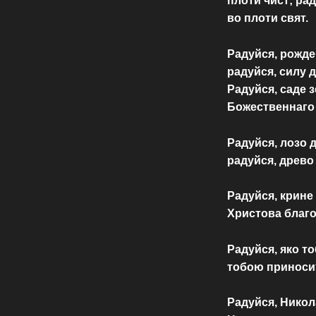
плоти чист; ра
во плоти свят.
Радуйся, рожд
радуйся, силу 
Радуйся, саде 
Божественнаго
Радуйся, лозо 
радуйся, древо
Радуйся, крине
Христова благо
Радуйся, яко т
тобою приноси
Радуйся, Никол