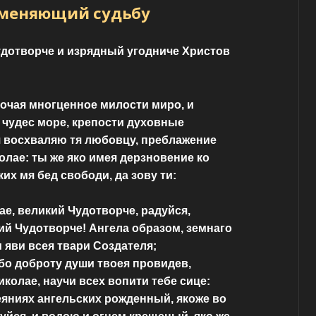
зменяющий судьбу
дотворче и изрядный угодниче Христов
очая многценное милости миро, и
чудес море, крепости духовные
я восхваляю тя любовцу, преблажение
лае: ты же яко имея дерзновение ко
ких мя бед свободи, да зову ти:
ае, великий Чудотворче, радуйся,
ий Чудотворче! Ангела образом, земнаго
 яви всея твари Создателя;
бо доброту души твоея провидев,
колае, научи всех вопити тебе сице:
еяниях ангельских рожденный, якоже во