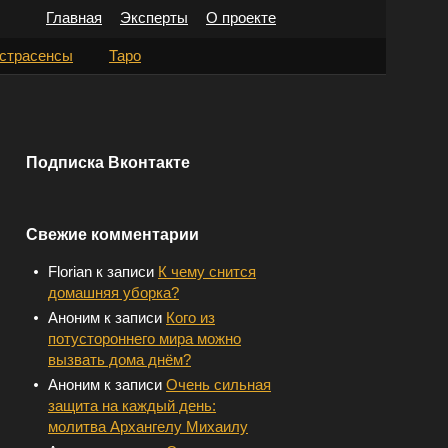
Главная
Эксперты
О проекте
Н
страсенсы
Таро
а
й
т
Подписка Вконтакте
и
:
Свежие комментарии
Florian
к записи
К чему снится
домашняя уборка?
Аноним
к записи
Кого из
потустороннего мира можно
вызвать дома днём?
Аноним
к записи
Очень сильная
защита на каждый день:
молитва Архангелу Михаилу