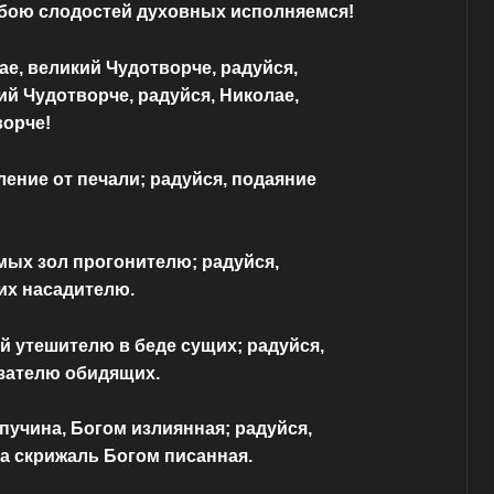
обою слодостей духовных исполняемся!
ае, великий Чудотворче, радуйся,
ий Чудотворче, радуйся, Николае,
ворче!
ление от печали; радуйся, подаяние
мых зол прогонителю; радуйся,
их насадителю.
й утешителю в беде сущих; радуйся,
зателю обидящих.
 пучина, Богом излиянная; радуйся,
а скрижаль Богом писанная.