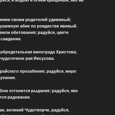
дуйся, и водою и огнем крещеный, яко же
ением своим родителей удививый;
душевную абие по рождестве явивый.
земли обетования; радуйся, цвете
 саждения.
добродетельная винограда Христова;
 чудоточное рая Иисусова.
 райского прозабения; радуйся, миро
ухания.
обою отгонится рыдание; радуйся, яко
тся радование.
ае, великий Чудотворче, радуйся,