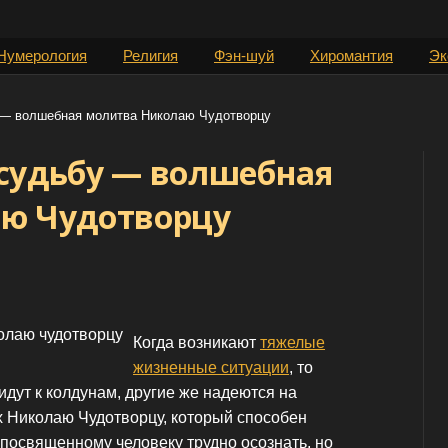
Нумерология
Религия
Фэн-шуй
Хиромантия
Эк
 — волшебная молитва Николаю Чудотворцу
судьбу — волшебная
ю Чудотворцу
Когда возникают
тяжелые
жизненные ситуации
, то
идут к колдунам, другие же надеются на
 Николаю Чудотворцу, который способен
епосвященному человеку трудно осознать, но