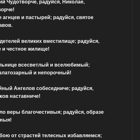
ий Чудотворче, радуйся, Николае,
ворче!
е агнцев и пастырей; радуйся, святое
авов.
детелей великих вместилище; радуйся,
 и честное жилище!
ильнице всесветлый и вселюбимый;
 златозарный и непорочный!
йный Ангелов собеседниче; радуйся,
ков наставниче!
ло веры благочестивыя; радуйся, образе
вныя!
обою от страстей телесных избавляемся;