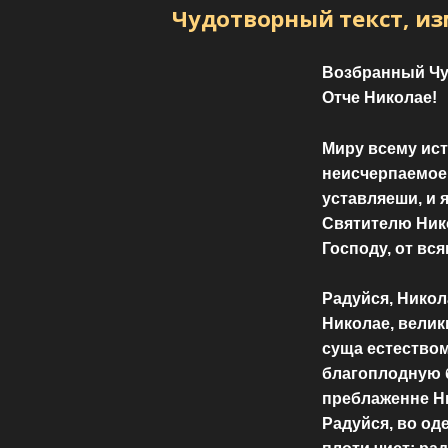
Чудотворный текст, и
Возбранный Чу
Отче Николае!
Миру всему ист
неисчерпаемое 
уставляеши, и 
Святителю Нико
Господу, от вся
Радуйся, Никол
Николае, велик
суща естеством
благоплодную 
преблаженне Ни
Радуйся, во од