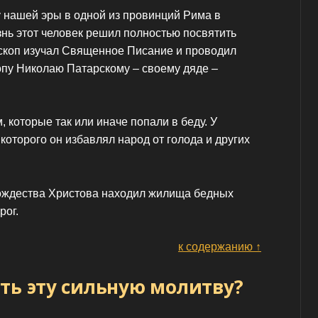
у нашей эры в одной из провинций Рима в
знь этот человек решил полностью посвятить
скоп изучал Священное Писание и проводил
опу Николаю Патарскому – своему дяде –
 которые так или иначе попали в беду. У
оторого он избавлял народ от голода и других
ождества Христова находил жилища бедных
рог.
к содержанию ↑
ть эту сильную молитву?