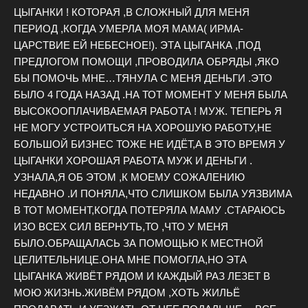
ЦЫГАНКИ ! КОТОРАЯ ,В СЛОЖНЫЙ ДЛЯ МЕНЯ
ПЕРИОД ,КОГДА УМЕРЛА МОЯ МАМА( ИРМА-
ЦАРСТВИЕ ЕЙ НЕБЕСНОЕ!). ЭТА ЦЫГАНКА ,ПОД
ПРЕДЛОГОМ ПОМОЩИ ,ПРОВОДИЛА ОБРЯДЫ ,ЯКО
БЫ ПОМОЧЬ МНЕ…ТЯНУЛА С МЕНЯ ДЕНЬГИ .ЭТО
БЫЛО 4 ГОДА НАЗАД .НА ТОТ МОМЕНТ У МЕНЯ БЫЛА
ВЫСОКООПЛАЧИВАЕМАЯ РАБОТА ! МУЖ. ТЕПЕРЬ Я
НЕ МОГУ УСТРОИТЬСЯ НА ХОРОШУЮ РАБОТУ,НЕ
БОЛЬШОЙ БИЗНЕС ТОЖЕ НЕ ИДЁТ,А В ЭТО ВРЕМЯ У
ЦЫГАНКИ ХОРОШАЯ РАБОТА МУЖ И ДЕНЬГИ .
УЗНАЛА,Я ОБ ЭТОМ ,К МОЕМУ СОЖАЛЕНИЮ
НЕДАВНО .И ПОНЯЛА,ЧТО СЛИШКОМ БЫЛА УЯЗВИМА
В ТОТ МОМЕНТ,КОГДА ПОТЕРЯЛА МАМУ .СТАРАЮСЬ
ИЗО ВСЕХ СИЛ ВЕРНУТЬ,ТО ,ЧТО У МЕНЯ
БЫЛО.ОБРАЩАЛАСЬ ЗА ПОМОЩЬЮ К МЕСТНОЙ
ЦЕЛИТЕЛЬНИЦЕ.ОНА МНЕ ПОМОГЛА,НО ЭТА
ЦЫГАНКА ЖИВЁТ РЯДОМ И КАЖДЫЙ РАЗ ЛЕЗЕТ В
МОЮ ЖИЗНЬ.ЖИВЁМ РЯДОМ ,ХОТЬ ЖИЛЬЁ