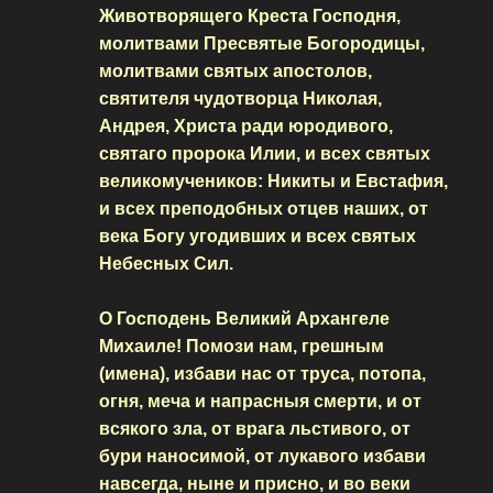
Животворящего Креста Господня,
молитвами Пресвятые Богородицы,
молитвами святых апостолов,
святителя чудотворца Николая,
Андрея, Христа ради юродивого,
святаго пророка Илии, и всех святых
великомучеников: Никиты и Евстафия,
и всех преподобных отцев наших, от
века Богу угодивших и всех святых
Небесных Сил.
О Господень Великий Архангеле
Михаиле! Помози нам, грешным
(имена), избави нас от труса, потопа,
огня, меча и напрасныя смерти, и от
всякого зла, от врага льстивого, от
бури наносимой, от лукавого избави
навсегда, ныне и присно, и во веки