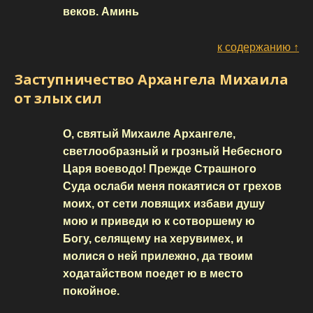
веков. Аминь
к содержанию ↑
Заступничество Архангела Михаила
от злых сил
О, святый Михаиле Архангеле,
светлообразный и грозный Небесного
Царя воеводо! Прежде Страшного
Суда ослаби меня покаятися от грехов
моих, от сети ловящих избави душу
мою и приведи ю к сотворшему ю
Богу, селящему на херувимех, и
молися о ней прилежно, да твоим
ходатайством поедет ю в место
покойное.