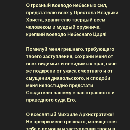
О грозный воеводо небесных сил,
предстателю всех у Престола Владыки
Христа, хранителю твердый всем
человеком и мудрый оружниче,
крепкий воеводо Небеснаго Царя!
Помилуй меня грешнаго, требующаго
твоего заступления, сохрани меня от
всех видимых и невидимых враг, паче
же подкрепи от ужаса смертнаго и от
смущения диавольского, и сподоби
меня непостыдно предстати
Создателю нашему в час страшного и
праведного суда Его.
О всесвятый Михаиле Архистратиже!
Не презри мене грешнаго, молящегося
тебе о помощи и заступлении твоем в