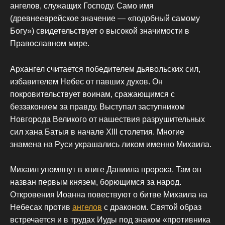
ангелов, служащих Господу. Само имя
(древнееврейское значение — «подобный самому
Богу») свидетельствует о высокой значимости в
Православном мире.
Архангел считается победителем дьявольских сил,
избавителем Небес от павших духов. Он
покровительствует воинам, сражающимся с
беззаконием за правду. Выступал заступником
Новгорода Великого от нашествия разрушительных
сил хана Батыя в начале XIII столетия. Многие
знамена на Руси украшались ликом именно Михаила.
Михаил упомянут в книге Даниила пророка. Там он
назван первым князем, борющимся за народ.
Откровения Иоанна повествуют о битве Михаила на
Небесах против
ангелов
с драконом. Святой образ
встречается и в трудах Иуды под знаком «противника