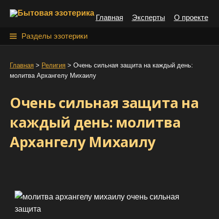
S
Главная
Эксперты
О проекте
k
i
Н
Разделы эзотерики
p
а
t
й
Главная
>
Религия
>
Очень сильная защита на каждый день:
o
молитва Архангелу Михаилу
т
c
o
и
Очень сильная защита на
n
:
t
каждый день: молитва
e
Архангелу Михаилу
n
t