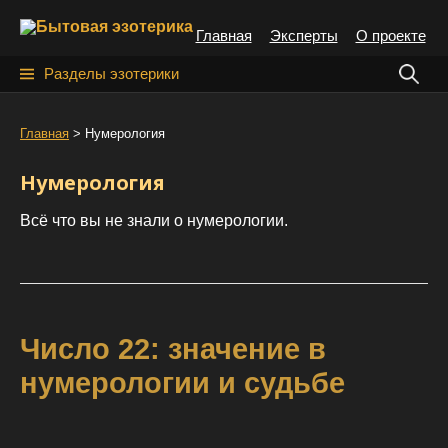
S
Главная
Эксперты
О проекте
k
i
Н
Разделы эзотерики
p
а
t
й
Главная
>
Нумерология
o
т
c
Нумерология
o
и
n
Всё что вы не знали о нумерологии.
:
t
e
n
t
Число 22: значение в
нумерологии и судьбе