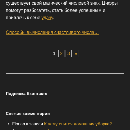
существует свой магический числовой знак. Цифры
помогут разбогатеть, стать более успешным и
привлечь к себе
удачу
.
Способы вычисления счастливого числа…
P
1
2
3
»
O
S
T
S
N
Подписка Вконтакте
A
V
I
Свежие комментарии
G
A
Florian
к записи
К чему снится домашняя уборка?