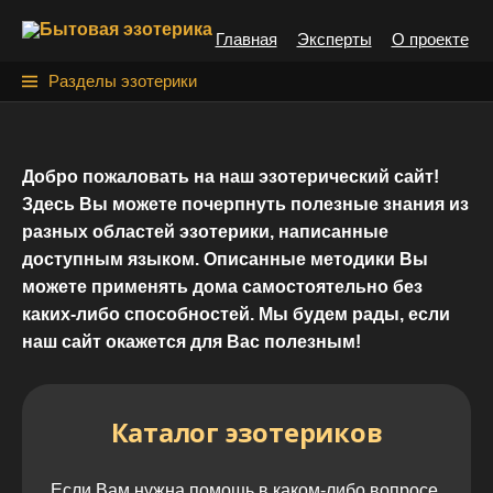
S
Главная
Эксперты
О проекте
k
i
Н
Разделы эзотерики
p
а
t
й
o
Добро пожаловать на наш эзотерический сайт!
т
c
Здесь Вы можете почерпнуть полезные знания из
o
и
разных областей эзотерики, написанные
n
:
доступным языком. Описанные методики Вы
t
можете применять дома самостоятельно без
e
каких-либо способностей. Мы будем рады, если
n
наш сайт окажется для Вас полезным!
t
Каталог эзотериков
Если Вам нужна помощь в каком-либо вопросе,