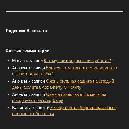
S
T
S
N
Подписка Вконтакте
A
V
I
Свежие комментарии
G
A
Florian
к записи
К чему снится домашняя уборка?
T
Аноним
к записи
Кого из потустороннего мира можно
I
вызвать дома днём?
O
Аноним
к записи
Очень сильная защита на каждый
день: молитва Архангелу Михаилу
N
Аноним
к записи
Самые известные приметы на
похоронах и на кладбище
Василиса
к записи
К чему снится беременная мама:
важные особенности