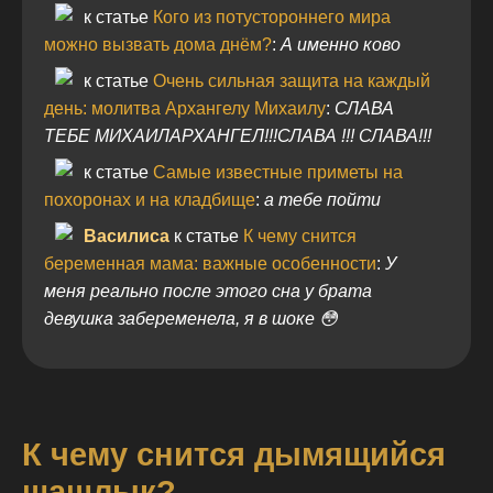
к статье
Кого из потустороннего мира
можно вызвать дома днём?
:
А именно ково
к статье
Очень сильная защита на каждый
день: молитва Архангелу Михаилу
:
СЛАВА
ТЕБЕ МИХАИЛАРХАНГЕЛ!!!СЛАВА !!! СЛАВА!!!
к статье
Самые известные приметы на
похоронах и на кладбище
:
а тебе пойти
Василиса
к статье
К чему снится
беременная мама: важные особенности
:
У
меня реально после этого сна у брата
девушка забеременела, я в шоке 😳
К чему снится дымящийся
шашлык?