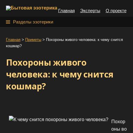
S
Главная
Эксперты
О проекте
k
i
Н
Разделы эзотерики
p
а
t
й
Главная
>
Приметы
>
Похороны живого человека: к чему снится
o
кошмар?
т
c
o
и
Похороны живого
n
:
t
человека: к чему снится
e
кошмар?
n
t
Похор
оны во