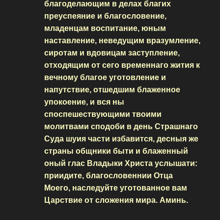
благоделающим в делах благих
преуспеяние и благословение,
младенцам воспитание, юным
наставление, неведущим вразумление,
сиротам и вдовицам заступление,
отходящим от сего временнаго жития к
вечному благое уготовление и
напутствие, отшедшим блаженное
упокоение, и вся ны
споспешествующими твоими
молитвами сподоби в день Страшнаго
Суда шуия части избавится, десныя же
страны общники быти и блаженный
оный глас Владыки Христа услышати:
приидите, благословеннии Отца
Моего, наследуйте уготованное вам
Царствие от сложения мира. Аминь.