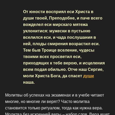
От юности восприял еси Христа в
души твоей, Преподобне, и паче всего
вожделел еси мирскаго мятежа
уклонитися: мужески в пустыню
вселился еси, и чада послушания в
ней, плоды смирения возрастил еси.
Тем быв Троице вселение, чудесы
твоими всех просветил еси,
приходящих к тебе верою, и исцеления
всем подая обильно. Отче наш Сергие,
моли Христа Бога, да спасет
души
наша.
Молитвы об успехах на экзаменах и в учебе читают
многие, но многие ли верят? Часто молитва
становится только ритуалом, тогда как нужна вера.
Молитва без искренней веры – набор слов. Вера ищет