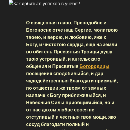
О священная главо, Преподобне и
Богоносне отче наш Сергие, молитвою
твоею, и верою, и любовию, яже к
Богу, и чистотою сердца, еще на земли
во обитель Пресвятыя Троицы душу
твою устроивый, и ангельскаго
общения и Пресвятыя
Богородицы
посещения сподобивыйся, и дар
чудодейственныя благодати приемый,
по отшествии же твоем от земных
наипаче к Богу приближивыйся, и
Небесныя Силы приобщивыйся, но и
от нас духом любве своея не
отступивый и честныя твоя мощи, яко
сосуд благодати полный и