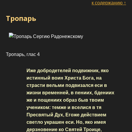
к содержанию ↑
Тропарь
Тропарь, глас 4
Иже добродетелей подвижник, яко
истинный воин Христа Бога, на
страсти вельми подвизался еси в
жизни временней, в пениих, бдениих
же и пощениих образ быв твоим
учеником: темже и вселися в тя
Пресвятый Дух, Егоже действием
светло украшен еси. Но, яко имея
дерзновение ко Святей Троице,