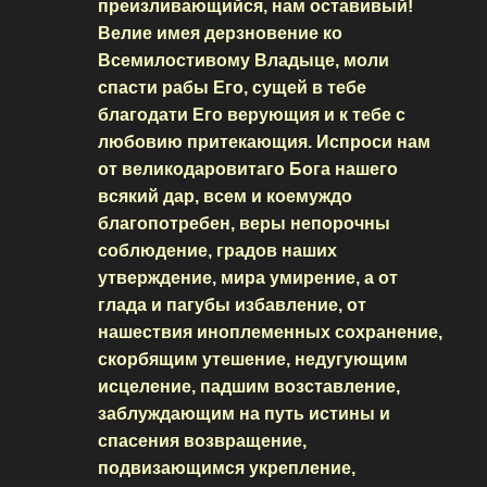
преизливающийся, нам оставивый!
Велие имея дерзновение ко
Всемилостивому Владыце, моли
спасти рабы Его, сущей в тебе
благодати Его верующия и к тебе с
любовию притекающия. Испроси нам
от великодаровитаго Бога нашего
всякий дар, всем и коемуждо
благопотребен, веры непорочны
соблюдение, градов наших
утверждение, мира умирение, а от
глада и пагубы избавление, от
нашествия иноплеменных сохранение,
скорбящим утешение, недугующим
исцеление, падшим возставление,
заблуждающим на путь истины и
спасения возвращение,
подвизающимся укрепление,