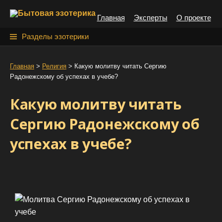
S
Главная
Эксперты
О проекте
k
i
Н
Разделы эзотерики
p
а
t
й
Главная
>
Религия
>
Какую молитву читать Сергию
o
Радонежскому об успехах в учебе?
т
c
o
и
Какую молитву читать
n
:
t
Сергию Радонежскому об
e
успехах в учебе?
n
t