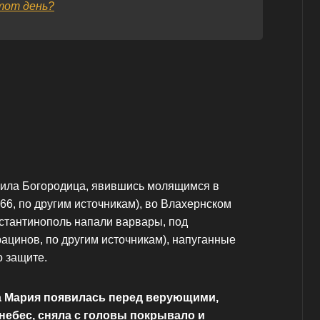
тот день?
явила Богородица, явившись молящимся в
866, по другим источникам), во Влахернском
нстантинополь напали варвары, под
ацинов, по другим источникам), напуганные
о защите.
а Мария появилась перед верующими,
небес, сняла с головы покрывало и