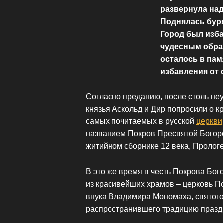
развернула над
Поднялась буря
Город был изба
чудесным образ
осталось в пам
избавления от 
Согласно преданию, после столь не
князья Аскольд и Дир попросили о к
самых почитаемых в русской
церкви
названием Покров Пресвятой Богор
житийном сборнике 12 века, Прологе
В это же время в честь Покрова Бо
из красивейших храмов – церковь П
внука Владимира Мономаха, святого
распространившего традицию праздн