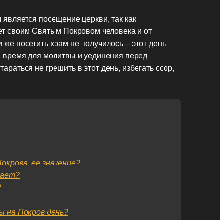
 является посещение церкви, так как
ет своим Святым Покровом человека и от
и же посетить храм не получилось – этот день
я время для молитвы и уединения перед
араться не грешить в этот день, избегать ссор,
окрова, ее значение?
гает?
?
 на Покров день?