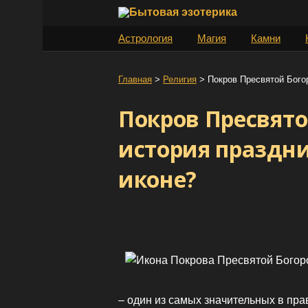
S
k
Астрология
Магия
Камни
i
p
t
Главная
>
Религия
>
Покров Пресвятой Бого
o
Покров Пресвят
c
o
история праздни
n
t
иконе?
e
n
t
– один из самых значительных в пра