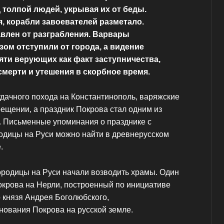
 толпой людей, укрывая их от беды.
, корабли завоевателей разметало.
влен от разграбления. Варвары
ом отступили от города, а видение
яти верующих как факт заступничества,
смерти и утешения в скорбное время.
удачного похода на Константинополь, варяжские
рещении, а праздник Покрова стал одним из
. Письменные упоминания о празднике с
одицы на Руси можно найти в древнерусском
.
городицы на Руси начали возводить храмы. Один
окрова на Нерли, построенный по инициативе
 князя Андрея Боголюбского,
ования Покрова на русской земле.