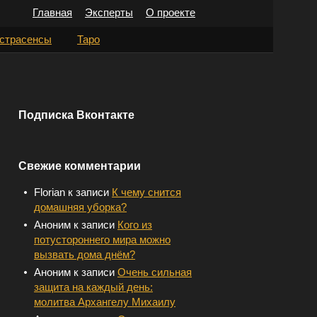
Главная
Эксперты
О проекте
Н
страсенсы
Таро
а
й
т
Подписка Вконтакте
и
:
Свежие комментарии
Florian
к записи
К чему снится
домашняя уборка?
Аноним
к записи
Кого из
потустороннего мира можно
вызвать дома днём?
Аноним
к записи
Очень сильная
защита на каждый день:
молитва Архангелу Михаилу