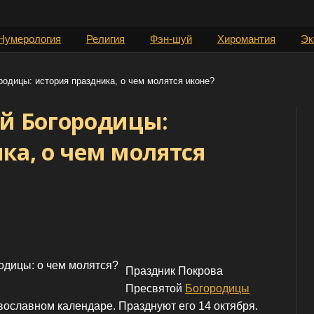
Нумерология
Религия
Фэн-шуй
Хиромантия
Эк
родицы: история праздника, о чем молятся иконе?
ой Богородицы:
ка, о чем молятся
Праздник Покрова
Пресвятой
Богородицы
вославном календаре. Празднуют его 14 октября.