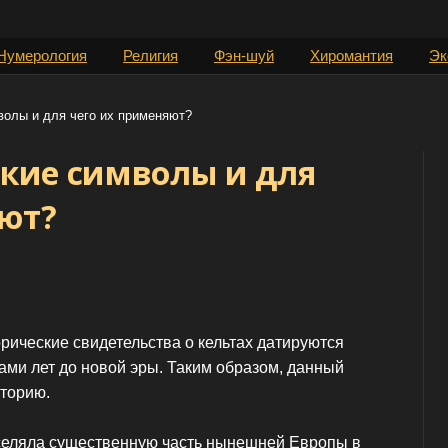
Нумерология
Религия
Фэн-шуй
Хиромантия
Эк
волы и для чего их применяют?
ские символы и для
яют?
рические свидетельства о кельтах датируются
ами лет до новой эры. Таким образом, данный
сторию.
аселяла существенную часть нынешней Европы в