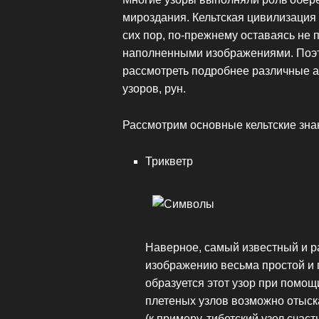
мироздания. Кельтская цивилизация 
сих пор, по-прежнему оставаясь не 
наполненными изображениями. Поэт
рассмотреть подробнее различные ас
узоров, рун.
Рассмотрим основные кельтские зна
Трикветр
Наверное, самый известный и р
изображению весьма простой и п
образуется этот узор при помо
плетеных узлов возможно отыск
(к примеру, тибетский узел счас