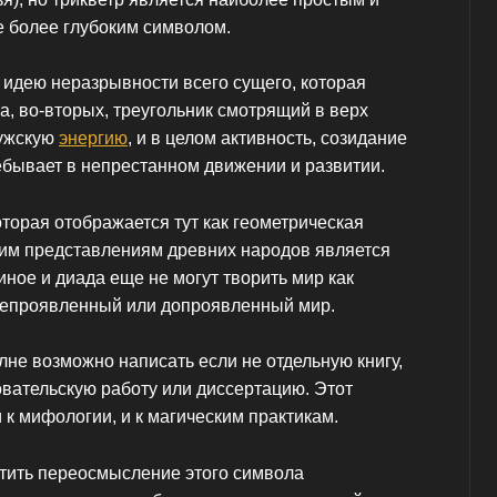
е более глубоким символом.
ь идею неразрывности всего сущего, которая
а, во-вторых, треугольник смотрящий в верх
мужскую
энергию
, и в целом активность, созидание
ребывает в непрестанном движении и развитии.
оторая отображается тут как геометрическая
ким представлениям древних народов является
ное и диада еще не могут творить мир как
непроявленный или допроявленный мир.
лне возможно написать если не отдельную книгу,
овательскую работу или диссертацию. Этот
и к мифологии, и к магическим практикам.
метить переосмысление этого символа