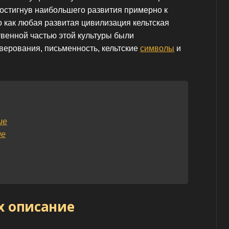
достигнув наибольшего развития примерно к
о как любая развитая цивилизация кельтская
твенной частью этой культуры были
верования, письменность, кельтские
символы
и
ие
ие
х описание