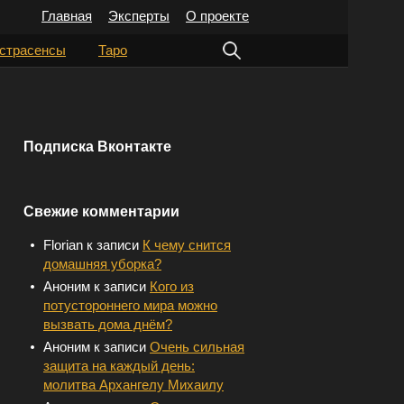
Главная
Эксперты
О проекте
Н
страсенсы
Таро
а
й
т
Подписка Вконтакте
и
:
Свежие комментарии
Florian
к записи
К чему снится
домашняя уборка?
Аноним
к записи
Кого из
потустороннего мира можно
вызвать дома днём?
Аноним
к записи
Очень сильная
защита на каждый день:
молитва Архангелу Михаилу