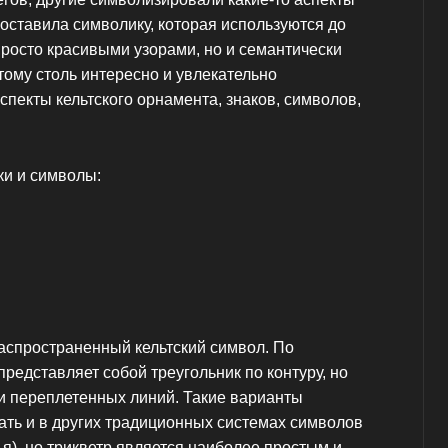
оставила символику, которая используются до
просто красивыми узорами, но и семантически
ому столь интересно и увлекательно
пекты кельтского орнамента, знаков, символов,
ки и символы:
аспространенный кельтский символ. По
редставляет собой треугольник по контуру, но
щи переплетенных линий. Такие варианты
ать и в других традиционных системах символов
тья), но трикветр является наиболее простым и