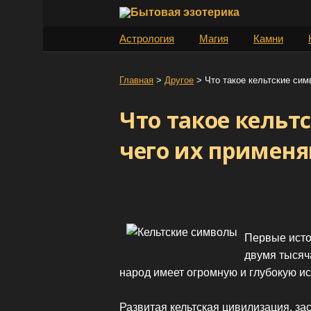
S
k
Астрология
Магия
Камни
i
p
t
Главная
>
Другое
>
Что такое кельтские сим
o
Что такое кельт
c
o
чего их примен
n
t
e
n
t
Первые исто
двумя тысяч
народ имеет огромную и глубокую и
Развитая кельтская цивилизация, з