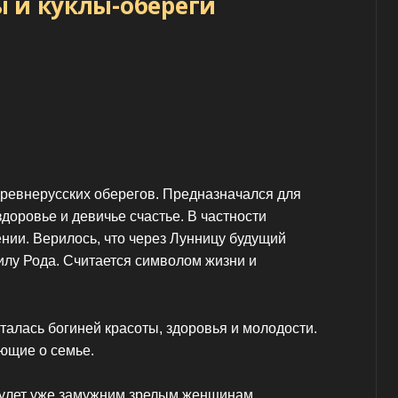
 и куклы-обереги
ревнерусских оберегов. Предназначался для
здоровье и девичье счастье. В частности
нии. Верилось, что через Лунницу будущий
илу Рода. Считается символом жизни и
алась богиней красоты, здоровья и молодости.
ющие о семье.
улет уже замужним зрелым женщинам,