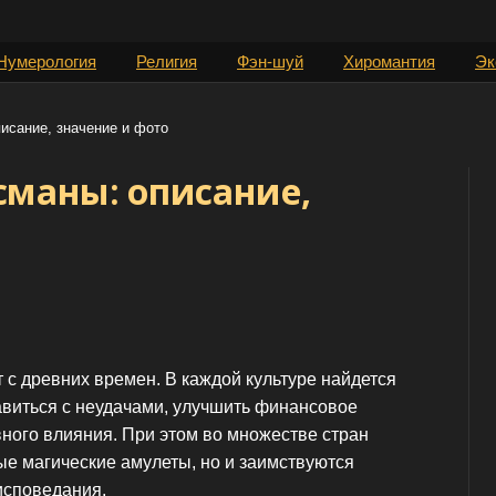
Нумерология
Религия
Фэн-шуй
Хиромантия
Эк
исание, значение и фото
сманы: описание,
с древних времен. В каждой культуре найдется
авиться с неудачами, улучшить финансовое
вного влияния. При этом во множестве стран
ые магические амулеты, но и заимствуются
исповедания.