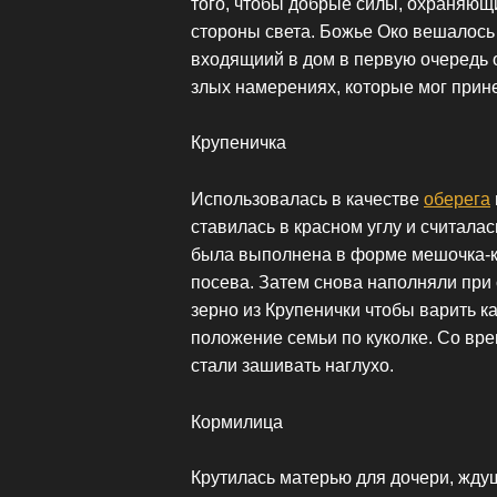
того, чтобы добрые силы, охраняющ
стороны света. Божье Око вешалось
входящиий в дом в первую очередь 
злых намерениях, которые мог прине
Крупеничка
Использовалась в качестве
оберега
ставилась в красном углу и считала
была выполнена в форме мешочка-ку
посева. Затем снова наполняли при
зерно из Крупенички чтобы варить к
положение семьи по куколке. Со вр
стали зашивать наглухо.
Кормилица
Крутилась матерью для дочери, жду