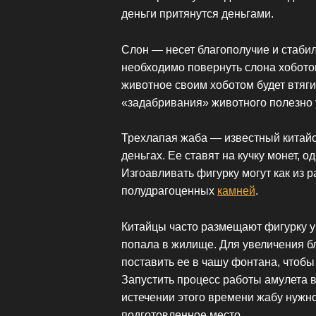
деньги притянутся деньгами.
Слон — несет благополучие и стабил
необходимо повернуть слона хоботом
животное своим хоботом будет втяги
«задабривания» животного полезно у
Трехлапая жаба — известный китайск
деньгах. Ее ставят на кучку монет, 
Изгоавливать фигурку могут как из р
полудрагоценных
камней
.
Китайцы часто размещают фигурку у 
попала в жилище. Для увеличения б
поставить ее в чашу фонтана, чтобы
Запустить процесс работы амулета в
истечении этого времени жабу нужно
подготовленное место.