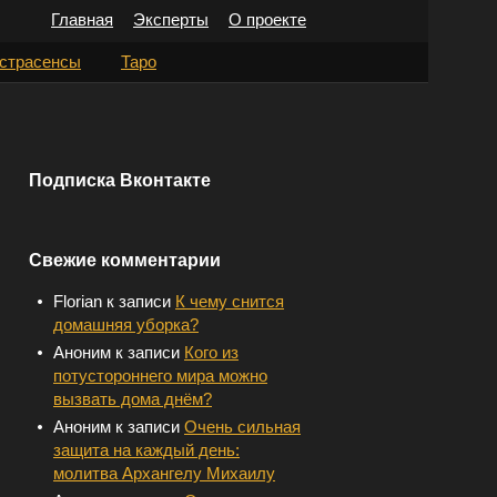
Главная
Эксперты
О проекте
Н
страсенсы
Таро
а
й
т
Подписка Вконтакте
и
:
Свежие комментарии
Florian
к записи
К чему снится
домашняя уборка?
Аноним
к записи
Кого из
потустороннего мира можно
вызвать дома днём?
Аноним
к записи
Очень сильная
защита на каждый день:
молитва Архангелу Михаилу