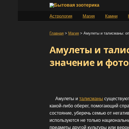
S
k
Астрология
Магия
Камни
i
p
t
Главная
>
Магия
>
Амулеты и талисманы: оп
o
Амулеты и тали
c
o
значение и фото
n
t
e
n
t
Амулеты и
талисманы
существуют 
какой-либо оберег, помогающий спр
состояние, уберечь семью от негати
используются не только национальн
предметы другой культуры или веро