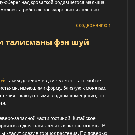
лу-оберег над кроваткой родившегося малыша,
 молоко, а ребенок рос здоровым и сильным.
к содержанию ↑
 и талисманы фэн шуй
шуй
таким деревом в доме может стать любое
истьями, имеющими форму, близкую к монетам.
астения с кактусовыми в одном помещении, это
та.
еверо-западной части гостиной. Китайское
приятного действия крепить к листве монеты. В
ы кладут сразу в горшок растения. По поверью