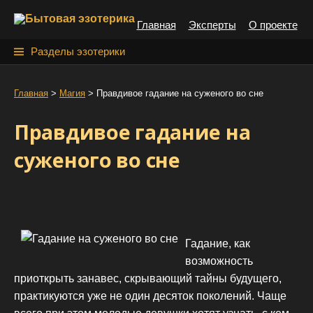
S
Главная
Эксперты
О проекте
k
i
Н
Разделы эзотерики
p
а
t
й
Главная
>
Магия
>
Правдивое гадание на суженого во сне
o
т
c
Правдивое гадание на
o
и
n
суженого во сне
:
t
e
n
t
Гадание, как
возможность
приоткрыть занавес, скрывающий тайны будущего,
практикуются уже не один десяток поколений. Чаще