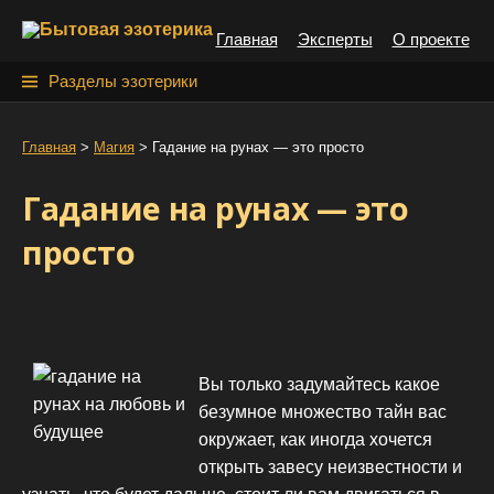
S
Главная
Эксперты
О проекте
k
i
Н
Разделы эзотерики
p
а
t
й
Главная
>
Магия
>
Гадание на рунах — это просто
o
т
c
Гадание на рунах — это
o
и
n
просто
:
t
e
n
t
Вы только задумайтесь какое
безумное множество тайн вас
окружает, как иногда хочется
открыть завесу неизвестности и