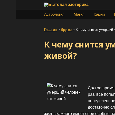
S
k
Астрология
Магия
Камни
i
p
t
Главная
>
Другое
>
К чему снится умерший 
o
К чему снится у
c
o
живой?
n
t
e
n
t
Долгое время
раз, все попы
определенное 
достаточно сл
жизнь каждого имеет свои особые на