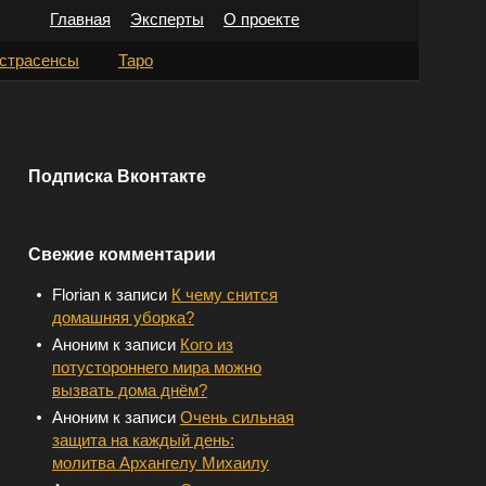
Главная
Эксперты
О проекте
Н
страсенсы
Таро
а
й
т
Подписка Вконтакте
и
:
Свежие комментарии
Florian
к записи
К чему снится
домашняя уборка?
Аноним
к записи
Кого из
потустороннего мира можно
вызвать дома днём?
Аноним
к записи
Очень сильная
защита на каждый день:
молитва Архангелу Михаилу