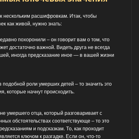
 к нескольким расшифровкам. Итак, чтобы
ек как живой, нужно знать:
недавно похоронили – он говорит вам о том, что
жет достаточно важной. Видеть друга не всегда
рошей, иногда предсказание иное — в вашей жизни
в подобной роли умерших детей – то значить это
я, которые начнут происходить.
сне умершего отца, который разговаривает с
нных обстоятельствах соответствующе – то это
редсказаниям и подсказкам. То, как проходит
вляется ключом к разгадке. Если он, что-то