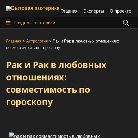
S
Главная
Эксперты
О проекте
k
i
Н
Разделы эзотерики
p
а
t
й
Главная
>
Астрология
>
Рак и Рак в любовных отношениях:
o
совместимость по гороскопу
т
c
o
и
Рак и Рак в любовных
n
:
t
отношениях:
e
совместимость по
n
t
гороскопу