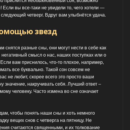
но приснится необыкновенный сон, возможно
Если вы все-таки не увидели то, чего хотели —
 следующий четверг. Вдруг вам улыбнётся удача.
помощью звезд
м снятся разные сны, они могут нести в себе как
и негативный смысл о нас, наших поступках или о
 Если вам приснилось, что-то плохое, например,
мать все буквально. Такой сон совсем не
вас не любит, скорее всего это просто ваши
ну значение, накручивать себя. Лучший ответ –
мому человеку. Часто измена во сне означает
дам, чтобы понять наши сны и хоть немного
дку вещих снов с четверга на пятницу. Не
идения считаются священными, и их толкование