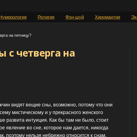
Нумерология
Религия
Фэн-шуй
Хиромантия
Эк
ерга на пятницу?
ы с четверга на
ин видят вещие сны, возможно, потому что они
сему мистическому и у прекрасного женского
е развита интуиция. Как бы там ни было, стоит
ое явление во сне, которое нам дается, никогда
ак, поэтому нельзя небрежно относится к снам.