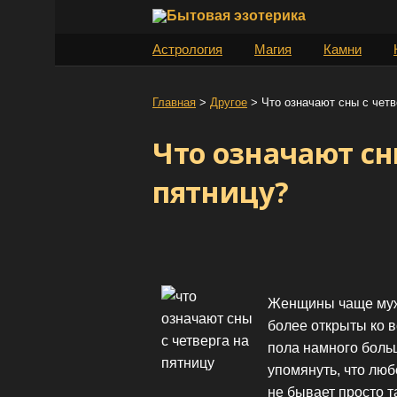
S
k
Астрология
Магия
Камни
i
p
t
Главная
>
Другое
>
Что означают сны с четв
o
Что означают сн
c
o
пятницу?
n
t
e
n
t
Женщины чаще мужч
более открыты ко в
пола намного больш
упомянуть, что люб
не бывает просто т