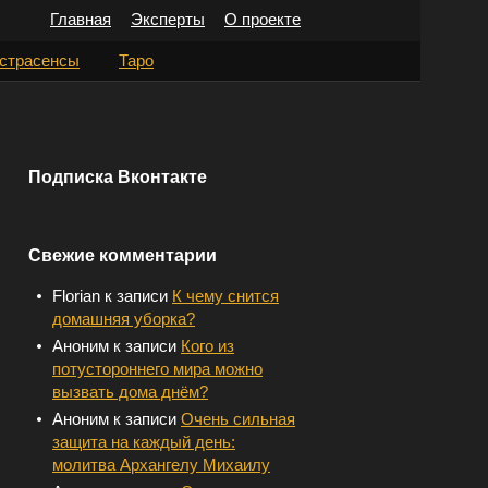
Главная
Эксперты
О проекте
Н
страсенсы
Таро
а
й
т
Подписка Вконтакте
и
:
Свежие комментарии
Florian
к записи
К чему снится
домашняя уборка?
Аноним
к записи
Кого из
потустороннего мира можно
вызвать дома днём?
Аноним
к записи
Очень сильная
защита на каждый день:
молитва Архангелу Михаилу