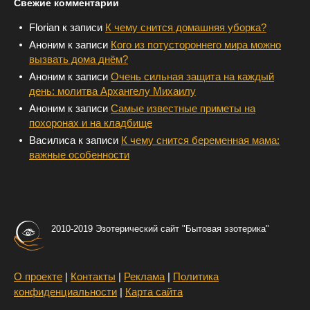
Свежие комментарии
Florian
к записи
К чему снится домашняя уборка?
Аноним
к записи
Кого из потустороннего мира можно
вызвать дома днём?
Аноним
к записи
Очень сильная защита на каждый
день: молитва Архангелу Михаилу
Аноним
к записи
Самые известные приметы на
похоронах и на кладбище
Василиса
к записи
К чему снится беременная мама:
важные особенности
2010-2019 Эзотерический сайт "Бытовая эзотерика"
О проекте
|
Контакты
|
Реклама
|
Политика
конфиденциальности
|
Карта сайта