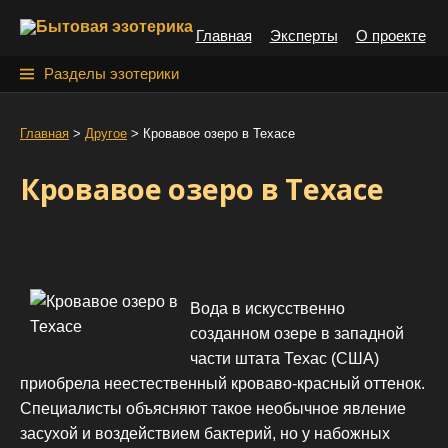
S
Главная
Эксперты
О проекте
k
i
Н
Разделы эзотерики
p
а
t
й
Главная
>
Другое
>
Кровавое озеро в Техасе
o
т
c
Кровавое озеро в Техасе
o
и
n
:
t
e
n
Вода в искусственно
t
созданном озере в западной
части штата Техас (США)
приобрела неестественный кроваво-красный оттенок.
Специалисты объясняют такое необычное явление
засухой и воздействием бактерий, но у набожных